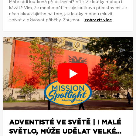
Máte rádi loutková představení? Víte, že loutky mohou i
kázat? Vím, že mnoho dětí miluje loutková představení. Je
něco okouzlujícího na tom, jak loutky mohou mluvit,
zpívat a oživovat příběhy. Zaujmou...
zobrazit více
ADVENTISTÉ VE SVĚTĚ | I MALÉ
SVĚTLO, MŮŽE UDĚLAT VELKÉ...