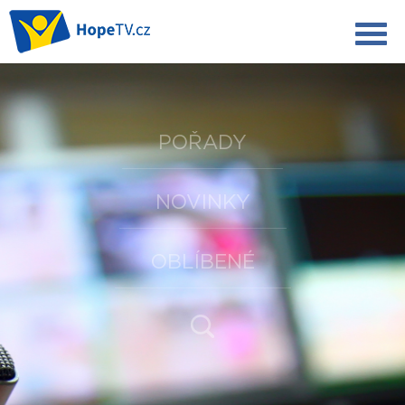
POŘADY
NOVINKY
OBLÍBENÉ