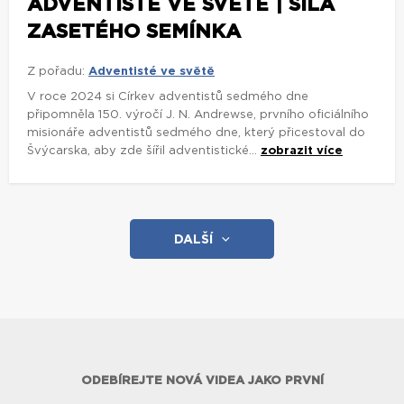
ADVENTISTÉ VE SVĚTĚ | SÍLA
ZASETÉHO SEMÍNKA
Z pořadu:
Adventisté ve světě
V roce 2024 si Církev adventistů sedmého dne
připomněla 150. výročí J. N. Andrewse, prvního oficiálního
misionáře adventistů sedmého dne, který přicestoval do
Švýcarska, aby zde šířil adventistické...
zobrazit více
DALŠÍ
ODEBÍREJTE NOVÁ VIDEA JAKO PRVNÍ