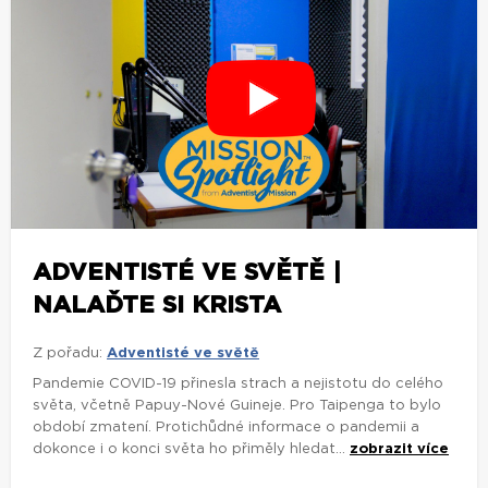
ADVENTISTÉ VE SVĚTĚ |
NALAĎTE SI KRISTA
Z pořadu:
Adventisté ve světě
Pandemie COVID-19 přinesla strach a nejistotu do celého
světa, včetně Papuy-Nové Guineje. Pro Taipenga to bylo
období zmatení. Protichůdné informace o pandemii a
dokonce i o konci světa ho přiměly hledat...
zobrazit více