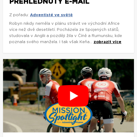
PŘEHLÉDNUTÝ E-MAIL
Z pořadu:
Adventisté ve světě
Robyn nikdy neměla v plánu strávit ve východní Africe
více než dvě desetiletí. Pocházela ze Spojených států,
studovala v Anglii a později žila v Číně a Rumunsku, kde
poznala svého manžela. I tak však Keňa...
zobrazit více