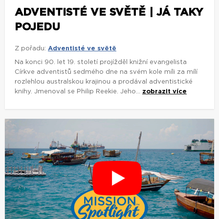
ADVENTISTÉ VE SVĚTĚ | JÁ TAKY
POJEDU
Z pořadu:
Adventisté ve světě
Na konci 90. let 19. století projížděl knižní evangelista
Církve adventistů sedmého dne na svém kole míli za mílí
rozlehlou australskou krajinou a prodával adventistické
knihy. Jmenoval se Philip Reekie. Jeho...
zobrazit více