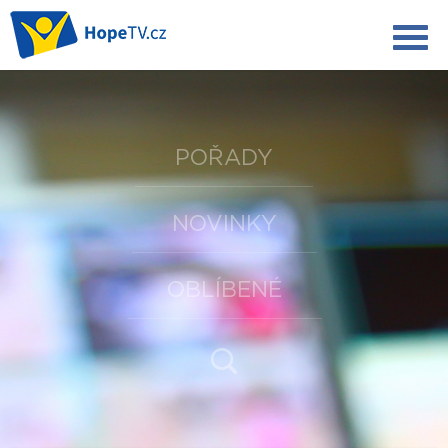
POŘADY
NOVINKY
OBLÍBENÉ