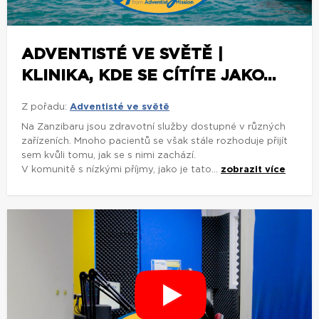
ADVENTISTÉ VE SVĚTĚ |
KLINIKA, KDE SE CÍTÍTE JAKO...
Z pořadu:
Adventisté ve světě
Na Zanzibaru jsou zdravotní služby dostupné v různých
zařízeních. Mnoho pacientů se však stále rozhoduje přijít
sem kvůli tomu, jak se s nimi zachází.
V komunitě s nízkými příjmy, jako je tato...
zobrazit více