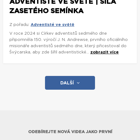
ADVENTISTÉ VE SVĚTĚ | SÍLA
ZASETÉHO SEMÍNKA
Z pořadu:
Adventisté ve světě
V roce 2024 si Církev adventistů sedmého dne
připomněla 150. výročí J. N. Andrewse, prvního oficiálního
misionáře adventistů sedmého dne, který přicestoval do
Švýcarska, aby zde šířil adventistické...
zobrazit více
DALŠÍ
ODEBÍREJTE NOVÁ VIDEA JAKO PRVNÍ