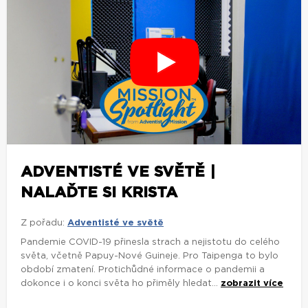
ADVENTISTÉ VE SVĚTĚ |
NALAĎTE SI KRISTA
Z pořadu:
Adventisté ve světě
Pandemie COVID-19 přinesla strach a nejistotu do celého
světa, včetně Papuy-Nové Guineje. Pro Taipenga to bylo
období zmatení. Protichůdné informace o pandemii a
dokonce i o konci světa ho přiměly hledat...
zobrazit více