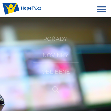
POŘADY
NOVINKY
OBLÍBENÉ