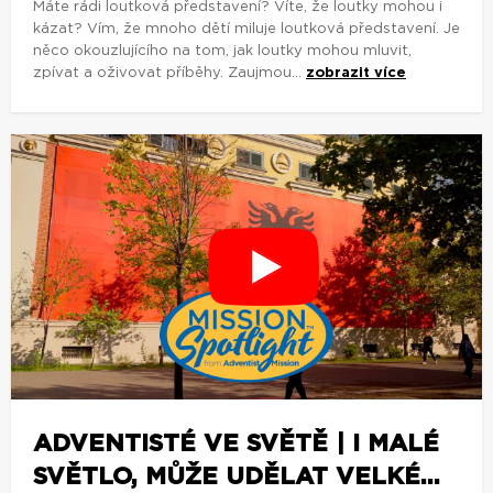
Máte rádi loutková představení? Víte, že loutky mohou i
kázat? Vím, že mnoho dětí miluje loutková představení. Je
něco okouzlujícího na tom, jak loutky mohou mluvit,
zpívat a oživovat příběhy. Zaujmou...
zobrazit více
ADVENTISTÉ VE SVĚTĚ | I MALÉ
SVĚTLO, MŮŽE UDĚLAT VELKÉ...