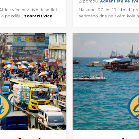
Z pořadu:
Adventisté ve svě
rice více než dvě desetiletí.
Na konci 90. let 19. století p
a později...
zobrazit více
sedmého dne na svém kole míli