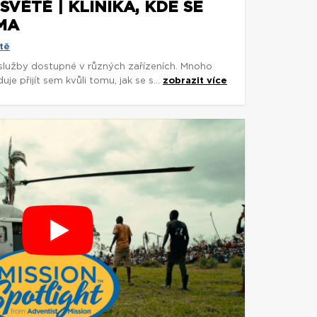
SVĚTĚ | KLINIKA, KDE SE
MA
tě
 služby dostupné v různých zařízeních. Mnoho
je přijít sem kvůli tomu, jak se s...
zobrazit více