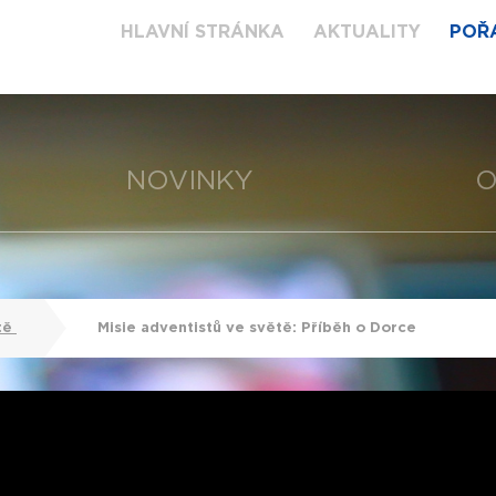
HLAVNÍ STRÁNKA
AKTUALITY
POŘ
NOVINKY
O
tě
Misie adventistů ve světě: Příběh o Dorce