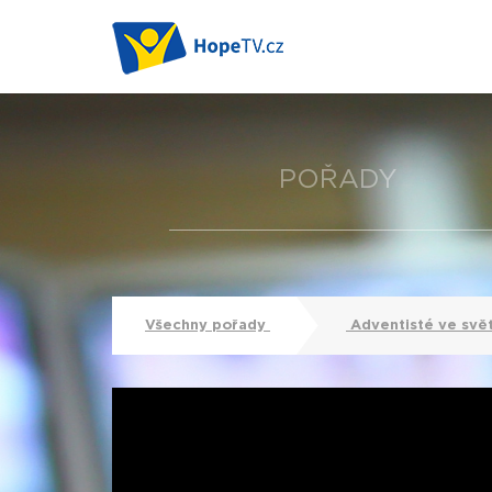
POŘADY
Všechny pořady
Adventisté ve svě