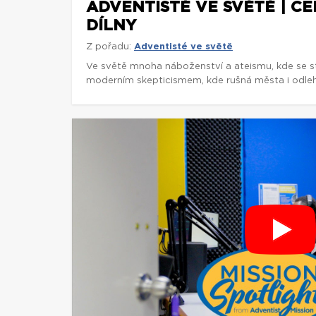
ADVENTISTÉ VE SVĚTĚ | C
DÍLNY
Z pořadu:
Adventisté ve světě
Ve světě mnoha náboženství a ateismu, kde se st
moderním skepticismem, kde rušná města i odlehl