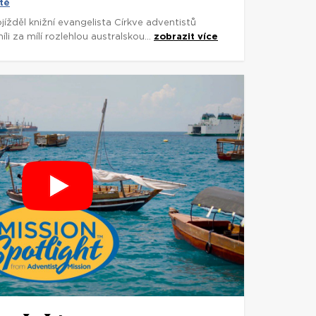
tě
rojížděl knižní evangelista Církve adventistů
 za mílí rozlehlou australskou...
zobrazit více