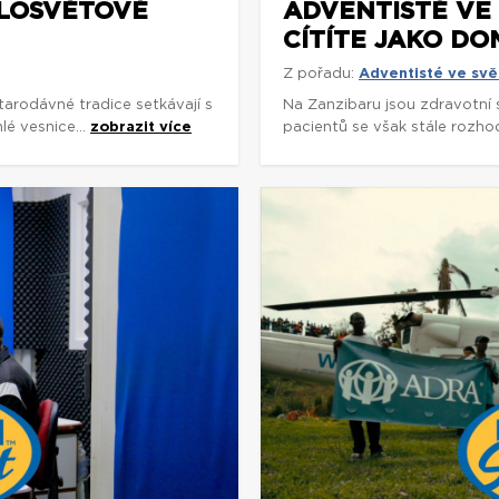
ELOSVĚTOVÉ
ADVENTISTÉ VE 
CÍTÍTE JAKO DO
Z pořadu:
Adventisté ve svě
arodávné tradice setkávají s
Na Zanzibaru jsou zdravotní
é vesnice...
zobrazit více
pacientů se však stále rozhodu