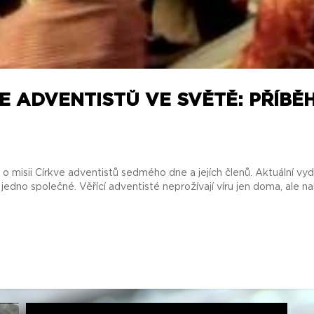
IE ADVENTISTŮ VE SVĚTĚ: PŘÍBĚ
 misii Církve adventistů sedmého dne a jejích členů. Aktuální vy
edno společné. Věřící adventisté neprožívají víru jen doma, ale nab