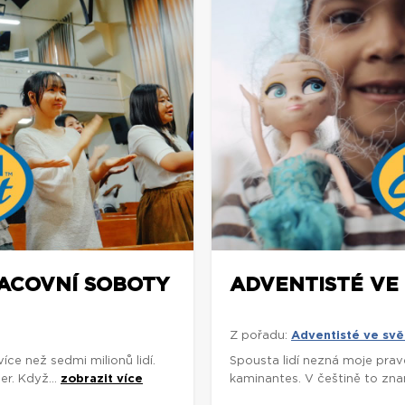
RACOVNÍ SOBOTY
ADVENTISTÉ VE 
Z pořadu:
Adventisté ve svě
e než sedmi milionů lidí.
Spousta lidí nezná moje prav
r. Když...
zobrazit více
kaminantes. V češtině to znam