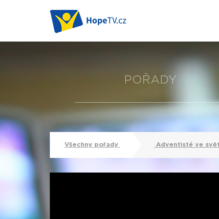
POŘADY
Všechny pořady
Adventisté ve svě