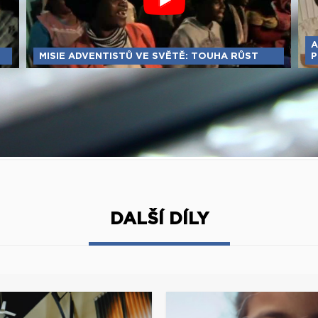
A
MISIE ADVENTISTŮ VE SVĚTĚ: TOUHA RŮST
DALŠÍ DÍLY