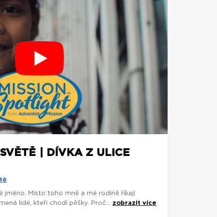
SVĚTĚ | DÍVKA Z ULICE
tě
é jméno. Místo toho mně a mé rodině říkají
ená lidé, kteří chodí pěšky. Proč...
zobrazit více