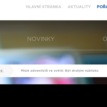
HLAVNÍ STRÁNKA
AKTUALITY
POŘ
NOVINKY
O
tě
Misie adventistů ve světě: Být druhým nablízku