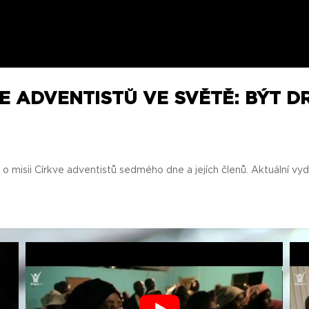
IE ADVENTISTŮ VE SVĚTĚ: BÝT 
 misii Církve adventistů sedmého dne a jejích členů. Aktuální vyd