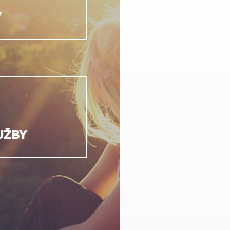
V
UŽBY