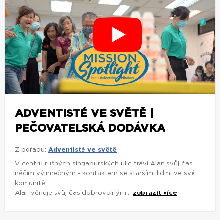
ADVENTISTÉ VE SVĚTĚ |
PEČOVATELSKÁ DODÁVKA
Z pořadu:
Adventisté ve světě
V centru rušných singapurských ulic tráví Alan svůj čas
něčím výjimečným - kontaktem se staršími lidmi ve své
komunitě.
Alan věnuje svůj čas dobrovolným...
zobrazit více