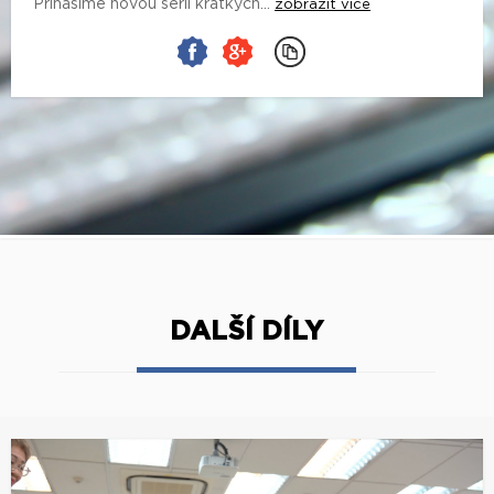
Přinášíme novou sérii krátkých...
zobrazit více
DALŠÍ DÍLY