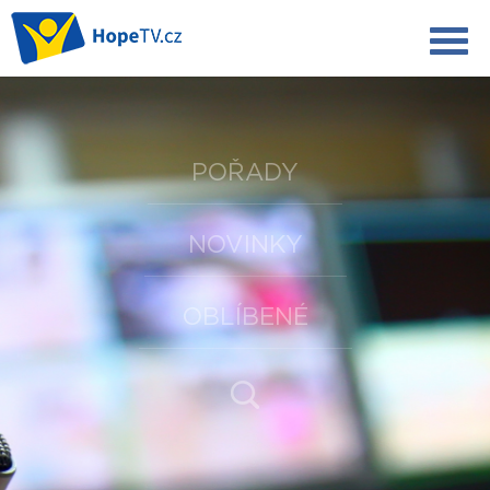
POŘADY
NOVINKY
OBLÍBENÉ