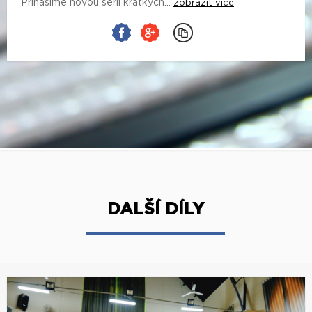
Přinášíme novou sérii krátkých...
zobrazit více
DALŠÍ DÍLY