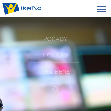
POŘADY
NOVINKY
OBLÍBENÉ