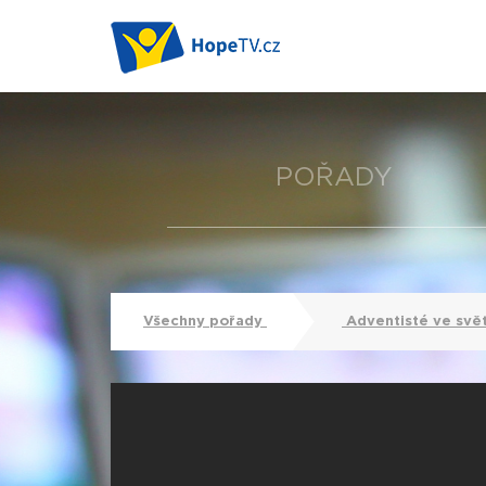
POŘADY
Všechny pořady
Adventisté ve svě