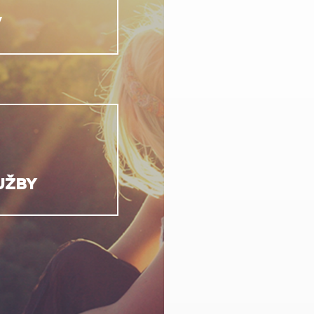
V
UŽBY