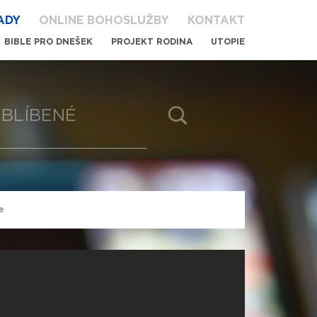
ADY
ONLINE BOHOSLUŽBY
KONTAKT
BIBLE PRO DNEŠEK
PROJEKT RODINA
UTOPIE
BLÍBENÉ
ce