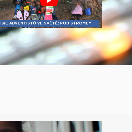
ISIE ADVENTISTŮ VE SVĚTĚ: POD STROMEM