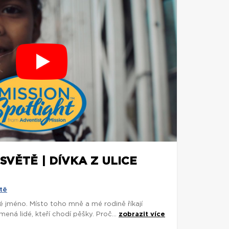
SVĚTĚ | DÍVKA Z ULICE
tě
é jméno. Místo toho mně a mé rodině říkají
ená lidé, kteří chodí pěšky. Proč...
zobrazit více