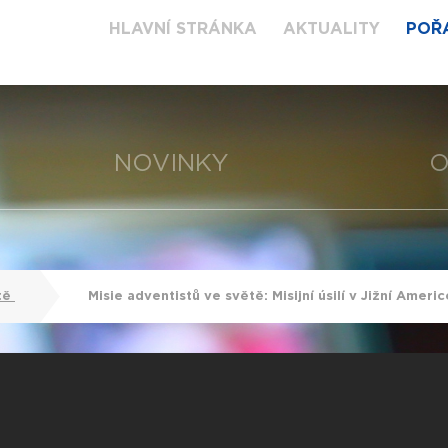
HLAVNÍ STRÁNKA
AKTUALITY
POŘ
NOVINKY
O
tě
Misie adventistů ve světě: Misijní úsilí v Jižní Ameri