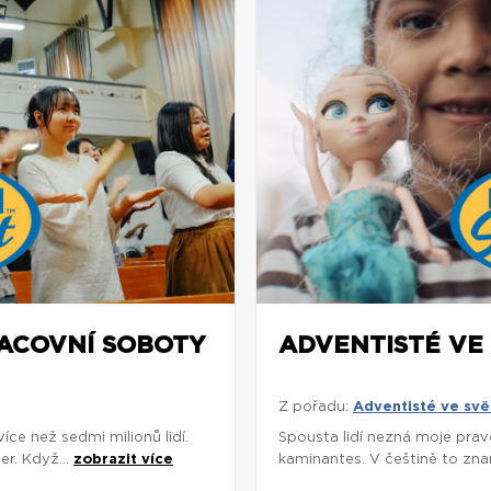
RACOVNÍ SOBOTY
ADVENTISTÉ VE 
Z pořadu:
Adventisté ve svě
e než sedmi milionů lidí.
Spousta lidí nezná moje prav
r. Když...
zobrazit více
kaminantes. V češtině to znam