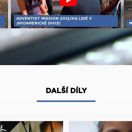
ADVENTIST MISSION 2012/4Q LIDÉ V
JIHOAMERICKÉ DIVIZI
M
DALŠÍ DÍLY