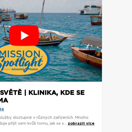
SVĚTĚ | KLINIKA, KDE SE
MA
tě
 služby dostupné v různých zařízeních. Mnoho
je přijít sem kvůli tomu, jak se s...
zobrazit více