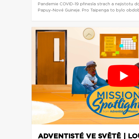
Pandemie COVID-19 přinesla strach a nejistotu d
Papuy-Nové Guineje. Pro Taipenga to bylo obdob
ADVENTISTÉ VE SVĚTĚ | L