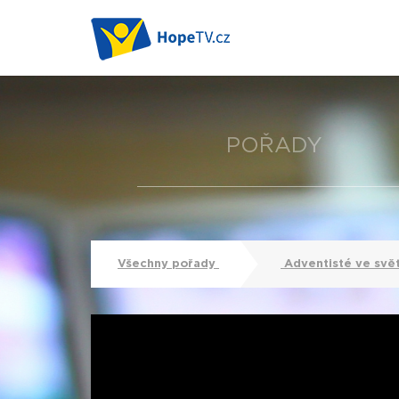
POŘADY
Všechny pořady
Adventisté ve svě