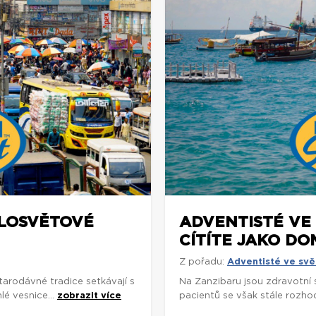
ELOSVĚTOVÉ
ADVENTISTÉ VE 
CÍTÍTE JAKO DO
Z pořadu:
Adventisté ve svě
arodávné tradice setkávají s
Na Zanzibaru jsou zdravotní
é vesnice...
zobrazit více
pacientů se však stále rozhodu