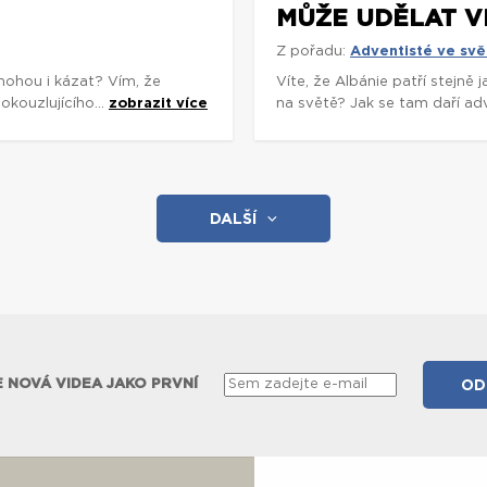
MŮŽE UDĚLAT V
Z pořadu:
Adventisté ve svě
mohou i kázat? Vím, že
Víte, že Albánie patří stejně
okouzlujícího...
zobrazit více
na světě? Jak se tam daří adv
DALŠÍ
 NOVÁ VIDEA JAKO PRVNÍ