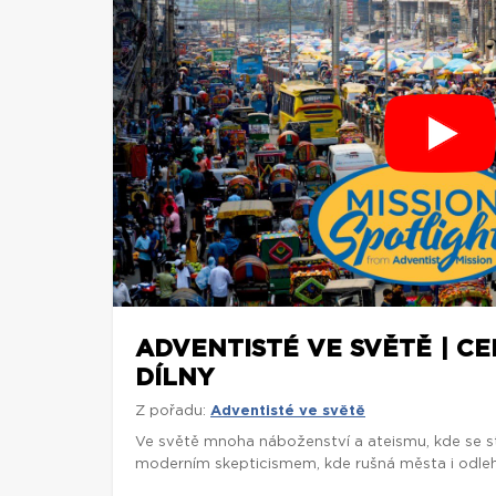
ADVENTISTÉ VE SVĚTĚ | C
DÍLNY
Z pořadu:
Adventisté ve světě
Ve světě mnoha náboženství a ateismu, kde se st
moderním skepticismem, kde rušná města i odlehl