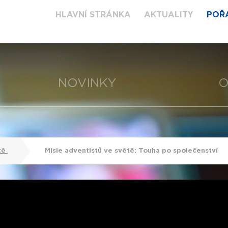
HLAVNÍ STRÁNKA
AKTUALITY
POŘ
NOVINKY
O
tě
Misie adventistů ve světě: Touha po společenství