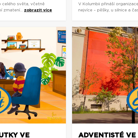
o celého světa, včetně
V Kolumbii přináší organizac
í zmatení...
zobrazit více
nejvíce – pěšky, u silnice a č
OUTKY VE
ADVENTISTÉ VE 