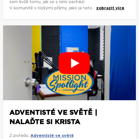
sem kvůli tomu, jak se s nimi zachází.
V komunitě s nízkými příjmy, jako je tato...
zobrazit více
ADVENTISTÉ VE SVĚTĚ |
NALAĎTE SI KRISTA
Z pořadu:
Adventisté ve světě