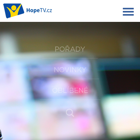
POŘADY
NOVINKY
OBLÍBENÉ