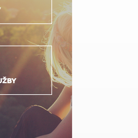
V
UŽBY