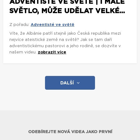
ADVENTISTÉ VE SVĚTĚ | I MALÉ
SVĚTLO, MŮŽE UDĚLAT VELKÉ...
Z pořadu:
Adventisté ve světě
Víte, že Albánie patří stejně jako Česká republika mezi
nejvíce ateistické země na světě? Jak se tam daří
adventistickému pastorovi a jeho rodině, se dozvíte v
našem videu.
zobrazit více
DALŠÍ
ODEBÍREJTE NOVÁ VIDEA JAKO PRVNÍ