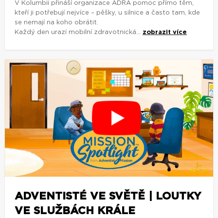
V Kolumbii přináší organizace ADRA pomoc přímo těm,
kteří ji potřebují nejvíce – pěšky, u silnice a často tam, kde
se nemají na koho obrátit.
Každý den urazí mobilní zdravotnická...
zobrazit více
ADVENTISTÉ VE SVĚTĚ | LOUTKY
VE SLUŽBÁCH KRÁLE