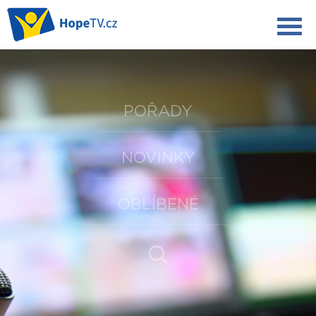
POŘADY
NOVINKY
OBLÍBENÉ