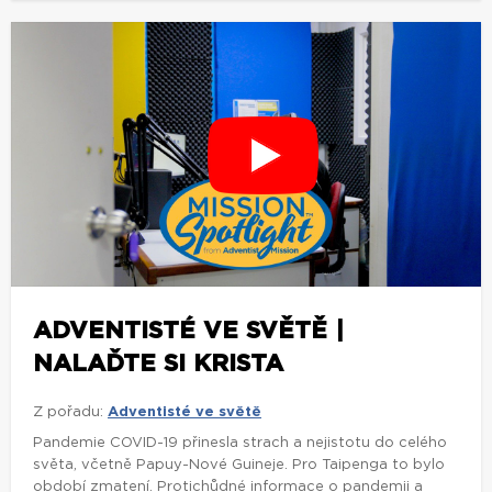
ADVENTISTÉ VE SVĚTĚ |
NALAĎTE SI KRISTA
Z pořadu:
Adventisté ve světě
Pandemie COVID-19 přinesla strach a nejistotu do celého
světa, včetně Papuy-Nové Guineje. Pro Taipenga to bylo
období zmatení. Protichůdné informace o pandemii a