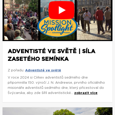
ADVENTISTÉ VE SVĚTĚ | SÍLA
ZASETÉHO SEMÍNKA
Z pořadu:
Adventisté ve světě
V roce 2024 si Církev adventistů sedmého dne
připomněla 150. výročí J. N. Andrewse, prvního oficiálního
misionáře adventistů sedmého dne, který přicestoval do
Švýcarska, aby zde šířil adventistické...
zobrazit více