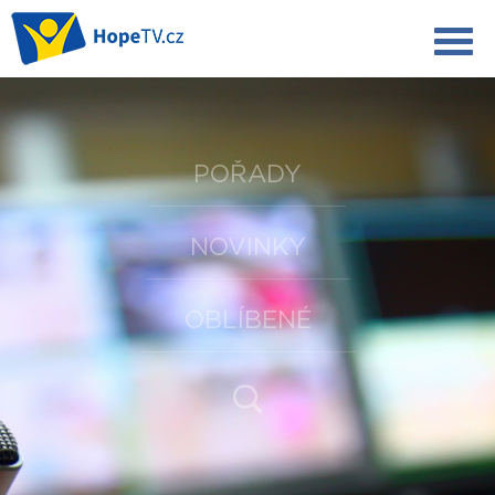
POŘADY
NOVINKY
OBLÍBENÉ