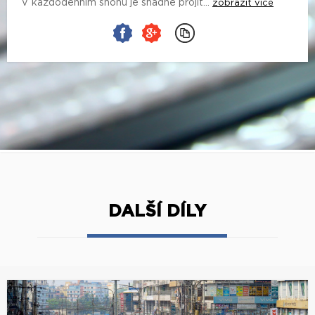
V každodenním shonu je snadné projít...
zobrazit více
DALŠÍ DÍLY