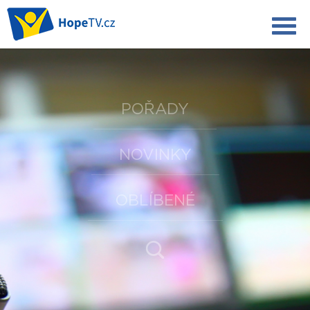
POŘADY
NOVINKY
OBLÍBENÉ