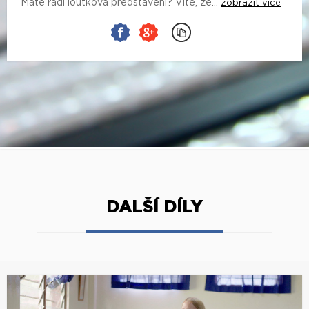
Máte rádi loutková představení? Víte, že...
zobrazit více
DALŠÍ DÍLY