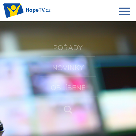
POŘADY
NOVINKY
OBLÍBENÉ