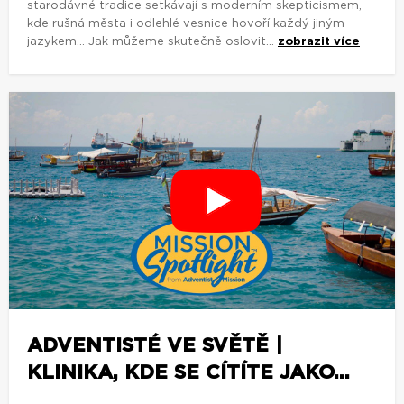
starodávné tradice setkávají s moderním skepticismem,
kde rušná města i odlehlé vesnice hovoří každý jiným
jazykem... Jak můžeme skutečně oslovit...
zobrazit více
ADVENTISTÉ VE SVĚTĚ |
KLINIKA, KDE SE CÍTÍTE JAKO...