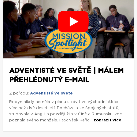
ADVENTISTÉ VE SVĚTĚ | MÁLEM
PŘEHLÉDNUTÝ E-MAIL
Z pořadu:
Adventisté ve světě
Robyn nikdy neměla v plánu strávit ve východní Africe
více než dvě desetiletí. Pocházela ze Spojených států,
studovala v Anglii a později žila v Číně a Rumunsku, kde
poznala svého manžela. I tak však Keňa...
zobrazit více