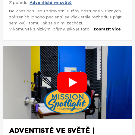
Z pořadu:
Adventisté ve světě
Na Zanzibaru jsou zdravotní služby dostupné v různých
zařízeních. Mnoho pacientů se však stále rozhoduje přijít
sem kvůli tomu, jak se s nimi zachází.
V komunitě s nízkými příjmy, jako je tato...
zobrazit více
ADVENTISTÉ VE SVĚTĚ |