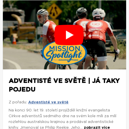
ADVENTISTÉ VE SVĚTĚ | JÁ TAKY
POJEDU
Z pořadu:
Adventisté ve světě
Na konci 90. let 19. století projížděl knižní evangelista
Církve adventistů sedmého dne na svém kole míli za mílí
rozlehlou australskou krajinou a prodával adventistické
knihy. Jmenoval se Philip Reekie. Jeho...
zobrazit více