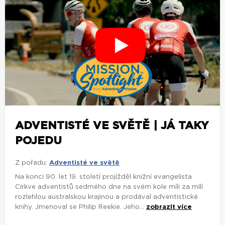
ADVENTISTÉ VE SVĚTĚ | JÁ TAKY
POJEDU
Z pořadu:
Adventisté ve světě
Na konci 90. let 19. století projížděl knižní evangelista
Církve adventistů sedmého dne na svém kole míli za mílí
rozlehlou australskou krajinou a prodával adventistické
knihy. Jmenoval se Philip Reekie. Jeho...
zobrazit více