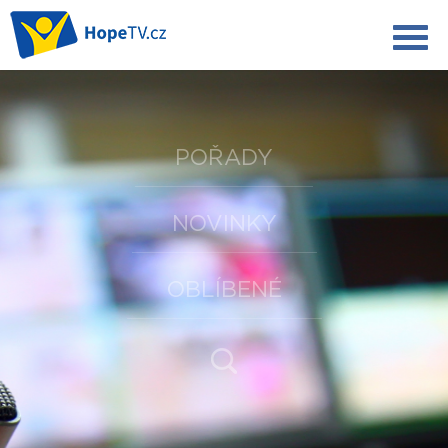
POŘADY
NOVINKY
OBLÍBENÉ