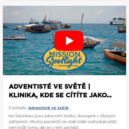
ADVENTISTÉ VE SVĚTĚ |
KLINIKA, KDE SE CÍTÍTE JAKO...
Z pořadu:
Adventisté ve světě
Na Zanzibaru jsou zdravotní služby dostupné v různých
zařízeních. Mnoho pacientů se však stále rozhoduje přijít
sem kvůli tomu, jak se s nimi zachází.