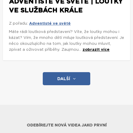
ADVENTISTÉ VE SVĚTĚ | LOUTKY
VE SLUŽBÁCH KRÁLE
Z pořadu:
Adventisté ve světě
Máte rádi loutková představení? Víte, že loutky mohou i
kázat? Vím, že mnoho dětí miluje loutková představení. Je
něco okouzlujícího na tom, jak loutky mohou mluvit,
zpívat a oživovat příběhy. Zaujmou...
zobrazit více
DALŠÍ
ODEBÍREJTE NOVÁ VIDEA JAKO PRVNÍ