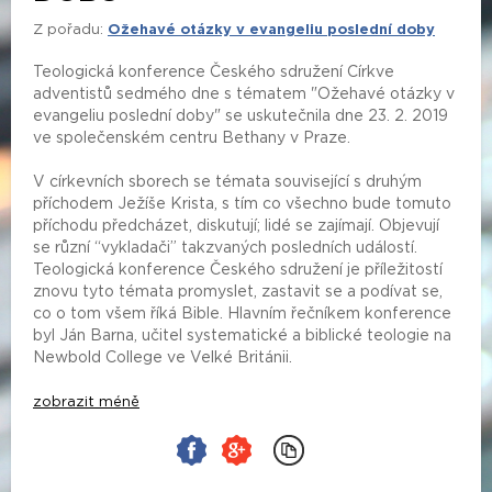
Z pořadu:
Ožehavé otázky v evangeliu poslední doby
Teologická konference Českého sdružení Církve
adventistů sedmého dne s tématem "Ožehavé otázky v
evangeliu poslední doby" se uskutečnila dne 23. 2. 2019
ve společenském centru Bethany v Praze.
V církevních sborech se témata související s druhým
příchodem Ježíše Krista, s tím co všechno bude tomuto
příchodu předcházet, diskutují; lidé se zajímají. Objevují
se různí “vykladači” takzvaných posledních událostí.
Teologická konference Českého sdružení je příležitostí
znovu tyto témata promyslet, zastavit se a podívat se,
co o tom všem říká Bible. Hlavním řečníkem konference
byl Ján Barna, učitel systematické a biblické teologie na
Newbold College ve Velké Británii.
zobrazit méně