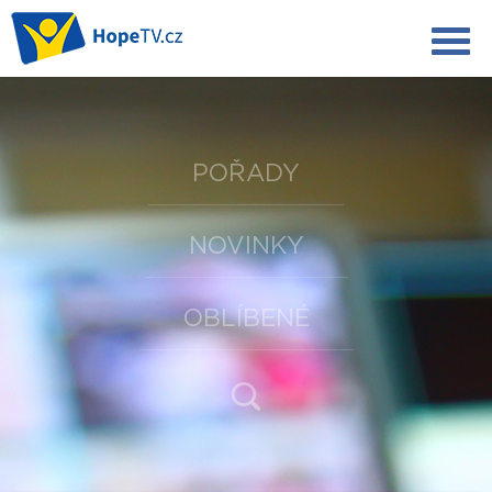
POŘADY
NOVINKY
OBLÍBENÉ