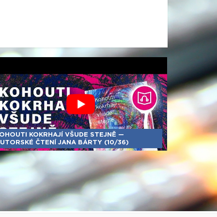
OHOUTI KOKRHAJÍ VŠUDE STEJNĚ —
UTORSKÉ ČTENÍ JANA BÁRTY (10/36)