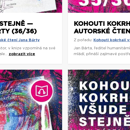
STEJNĚ —
KOHOUTI KOKRH
TY (36/36)
AUTORSKÉ ČTENÍ
ské čtení Jana Bárty
Z pořadu:
Kohouti kokrhají v
rátor, v knize vzpomíná na své
Jan Bárta, ředitel humanitárn
le...
zobrazit více
mládí, přináší zajímavé postř