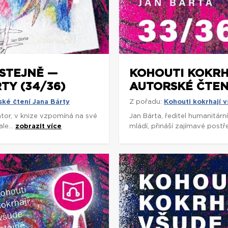
STEJNĚ —
KOHOUTI KOKRH
TY (34/36)
AUTORSKÉ ČTENÍ
ské čtení Jana Bárty
Z pořadu:
Kohouti kokrhají v
rátor, v knize vzpomíná na své
Jan Bárta, ředitel humanitárn
le...
zobrazit více
mládí, přináší zajímavé postř