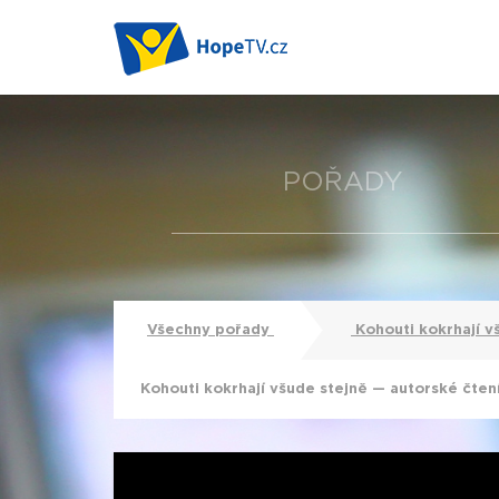
POŘADY
Všechny pořady
Kohouti kokrhají v
Kohouti kokrhají všude stejně — autorské čten