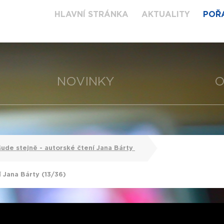
HLAVNÍ STRÁNKA
AKTUALITY
POŘ
NOVINKY
O
šude stejně - autorské čtení Jana Bárty
í Jana Bárty (13/36)