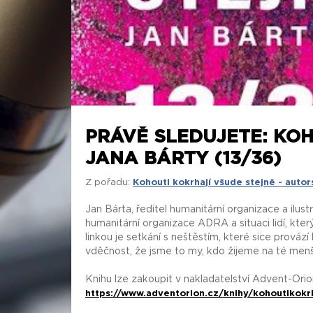
PRÁVĚ SLEDUJETE: KO
JANA BÁRTY (13/36)
Z pořadu:
Kohouti kokrhají všude stejně - autor
Jan Bárta, ředitel humanitární organizace a ilus
humanitární organizace ADRA a situaci lidí, kter
linkou je setkání s neštěstím, které sice prová
vděčnost, že jsme to my, kdo žijeme na té menší
Knihu lze zakoupit v nakladatelství Advent-Orio
https://www.adventorion.cz/knihy/kohoutikokr