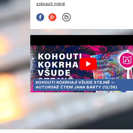
zobrazit méně
KOHOUTI KOKRHAJÍ VŠUDE STEJNĚ —
AUTORSKÉ ČTENÍ JANA BÁRTY (12/36)