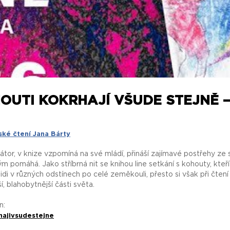
HOUTI KOKRHAJÍ VŠUDE STEJNĚ 
ské čtení Jana Bárty
trátor, v knize vzpomíná na své mládí, přináší zajímavé postřehy ze
ým pomáhá. Jako stříbrná nit se knihou line setkání s kohouty, kteř
zí lidi v různých odstínech po celé zeměkouli, přesto si však při 
, blahobytnější části světa.
n:
hajivsudestejne