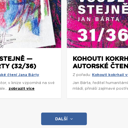
STEJNĚ —
KOHOUTI KOKRH
TY (32/36)
AUTORSKÉ ČTENÍ
ské čtení Jana Bárty
Z pořadu:
Kohouti kokrhají v
rátor, v knize vzpomíná na své
Jan Bárta, ředitel humanitárn
le...
zobrazit více
mládí, přináší zajímavé postř
DALŠÍ