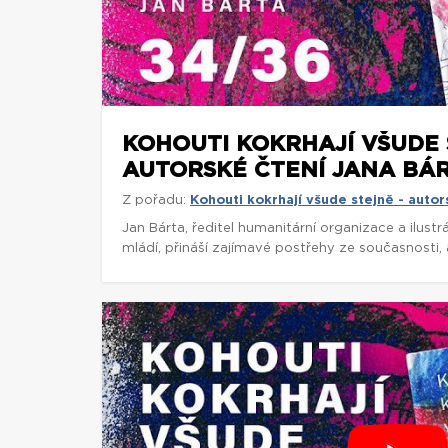
KOHOUTI KOKRHAJÍ VŠUDE 
AUTORSKÉ ČTENÍ JANA BÁR
Z pořadu:
Kohouti kokrhají všude stejně - autor
Jan Bárta, ředitel humanitární organizace a ilust
mládí, přináší zajímavé postřehy ze současnosti, a