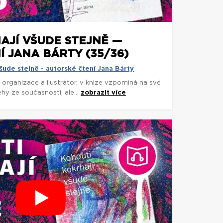
AJÍ VŠUDE STEJNĚ —
 JANA BÁRTY (35/36)
šude stejně - autorské čtení Jana Bárty
í organizace a ilustrátor, v knize vzpomíná na své
ehy ze současnosti, ale...
zobrazit více