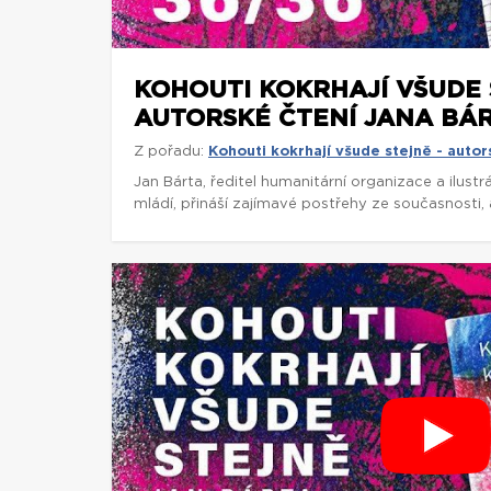
KOHOUTI KOKRHAJÍ VŠUDE 
AUTORSKÉ ČTENÍ JANA BÁR
Z pořadu:
Kohouti kokrhají všude stejně - autor
Jan Bárta, ředitel humanitární organizace a ilust
mládí, přináší zajímavé postřehy ze současnosti, a