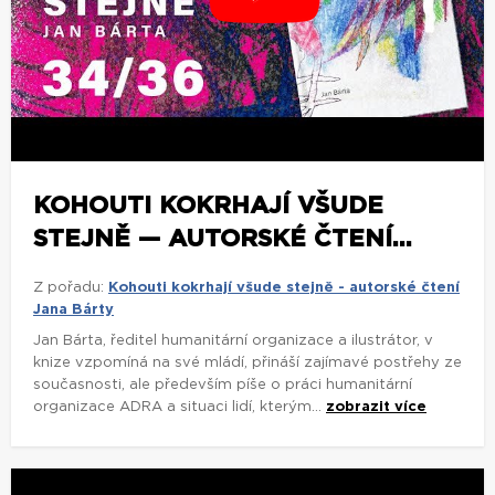
KOHOUTI KOKRHAJÍ VŠUDE
STEJNĚ — AUTORSKÉ ČTENÍ...
Z pořadu:
Kohouti kokrhají všude stejně - autorské čtení
Jana Bárty
Jan Bárta, ředitel humanitární organizace a ilustrátor, v
knize vzpomíná na své mládí, přináší zajímavé postřehy ze
současnosti, ale především píše o práci humanitární
organizace ADRA a situaci lidí, kterým...
zobrazit více