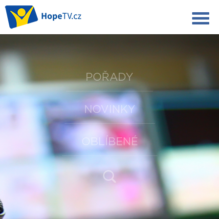
POŘADY
NOVINKY
OBLÍBENÉ