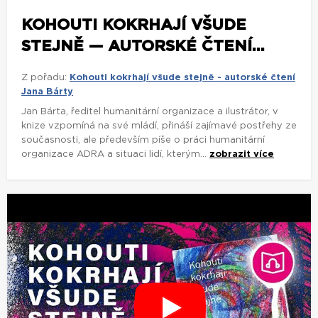
KOHOUTI KOKRHAJÍ VŠUDE
STEJNĚ — AUTORSKÉ ČTENÍ...
Z pořadu:
Kohouti kokrhají všude stejně - autorské čtení
Jana Bárty
Jan Bárta, ředitel humanitární organizace a ilustrátor, v
knize vzpomíná na své mládí, přináší zajímavé postřehy ze
současnosti, ale především píše o práci humanitární
organizace ADRA a situaci lidí, kterým...
zobrazit více