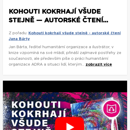
KOHOUTI KOKRHAJÍ VŠUDE
STEJNĚ — AUTORSKÉ ČTENÍ...
Z pořadu:
Kohouti kokrhají všude stejně - autorské čtení
Jana Bárty
Jan Bárta, ředitel humanitární organizace a ilustrátor, v
knize vzpomíná na své mládí, přináší zajímavé postřehy ze
současnosti, ale především píše o práci humanitární
organizace ADRA a situaci lidí, kterým...
zobrazit více