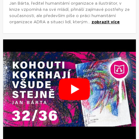
Jan Bárta, ředitel humanitární organizace a ilustrátor, v
knize vzpomíná na své mládí, přináší zajímavé postřehy ze
současnosti, ale především píše o práci humanitární
organizace ADRA a situaci lidí, kterým...
zobrazit více