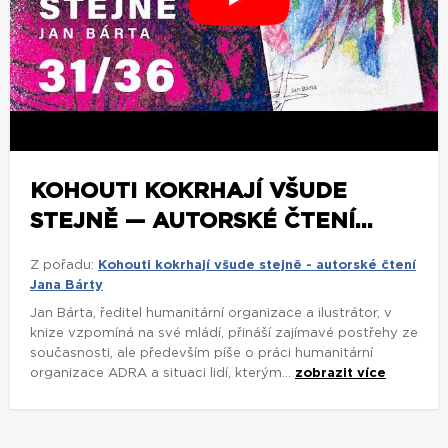
KOHOUTI KOKRHAJÍ VŠUDE
STEJNĚ — AUTORSKÉ ČTENÍ...
Z pořadu:
Kohouti kokrhají všude stejně - autorské čtení
Jana Bárty
Jan Bárta, ředitel humanitární organizace a ilustrátor, v
knize vzpomíná na své mládí, přináší zajímavé postřehy ze
současnosti, ale především píše o práci humanitární
organizace ADRA a situaci lidí, kterým...
zobrazit více