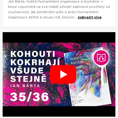
Jan Bárta, ředitel humanitární organizace a ilustrátor, v
knize vzpomíná na své mládí, přináší zajímavé postřehy ze
současnosti, ale především píše o práci humanitární
organizace ADRA a situaci lidí, kterým...
zobrazit více