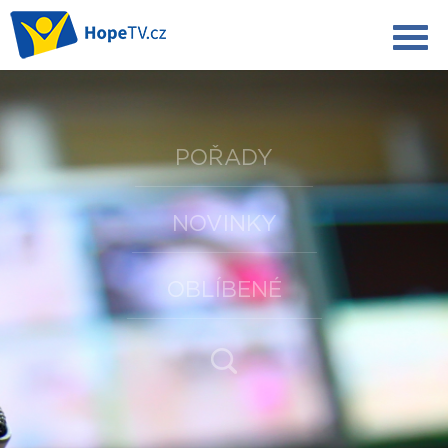
POŘADY
NOVINKY
OBLÍBENÉ