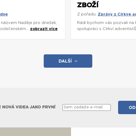
ZBOŽÍ
 dne
Z pořadu:
Zprávy z Církve 
s názvem Naděje pro dnešek,
Rádi bychom vás pozvali na l
Společenském...
zobrazit více
spolupráci s Církví adventist
DALŠÍ
 NOVÁ VIDEA JAKO PRVNÍ