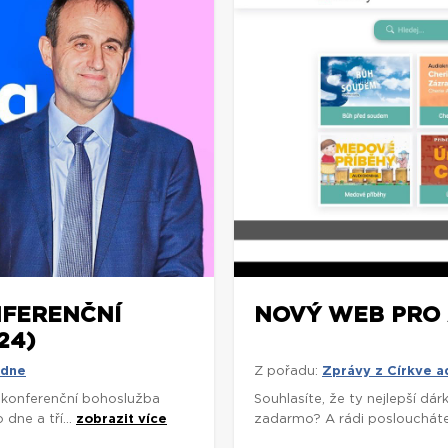
NFERENČNÍ
NOVÝ WEB PRO 
24)
 dne
Z pořadu:
Zprávy z Církve 
í konferenční bohoslužba
Souhlasíte, že ty nejlepší d
dne a tří...
zobrazit více
zadarmo? A rádi poslouchát