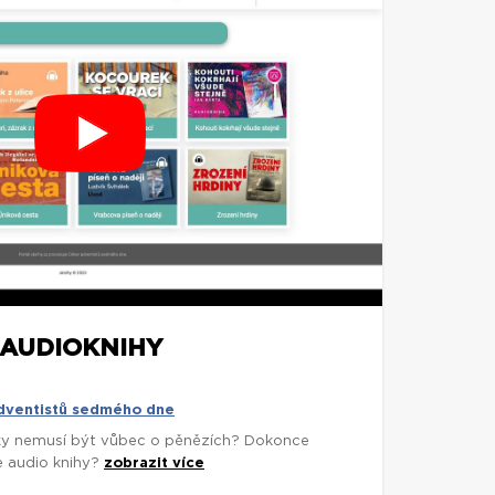
AUDIOKNIHY
adventistů sedmého dne
árky nemusí být vůbec o pěnězích? Dokonce
e audio knihy?
zobrazit více