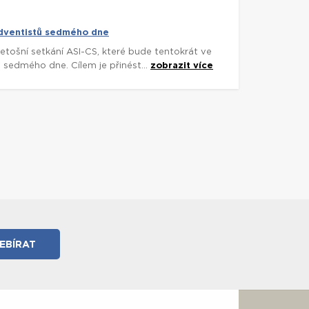
adventistů sedmého dne
etošní setkání ASI-CS, které bude tentokrát ve
ů sedmého dne. Cílem je přinést...
zobrazit více