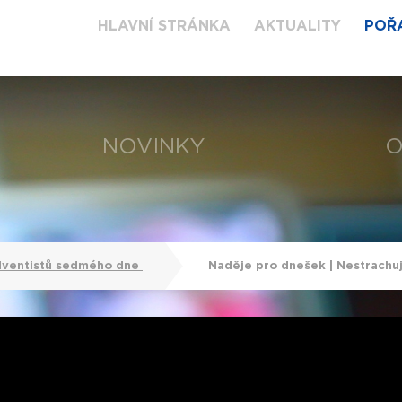
HLAVNÍ STRÁNKA
AKTUALITY
POŘ
NOVINKY
O
dventistů sedmého dne
Naděje pro dnešek | Nestrachuj