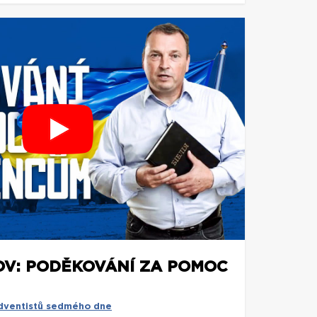
OV: PODĚKOVÁNÍ ZA POMOC
adventistů sedmého dne