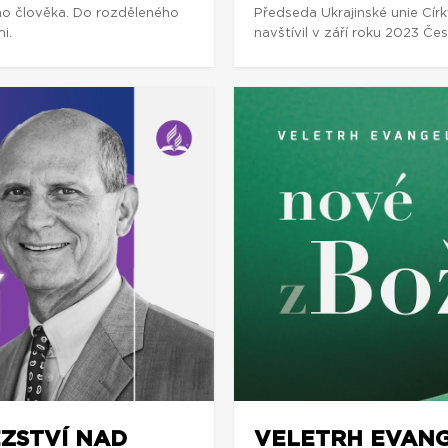
ho člověka. Do rozděleného
Předseda Ukrajinské unie Cí
i.
navštívil v září roku 2023 Če
ĚZSTVÍ NAD
VELETRH EVANG