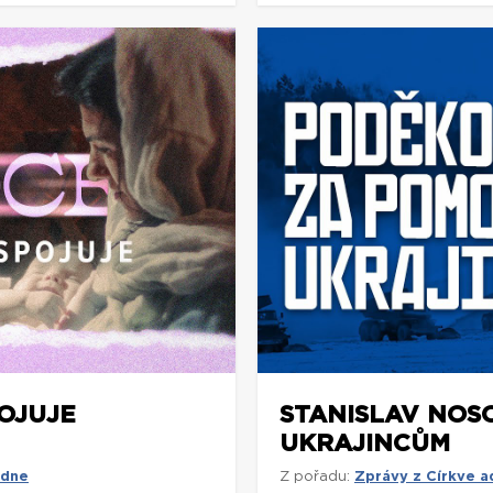
POJUJE
STANISLAV NOS
UKRAJINCŮM
 dne
Z pořadu:
Zprávy z Církve 