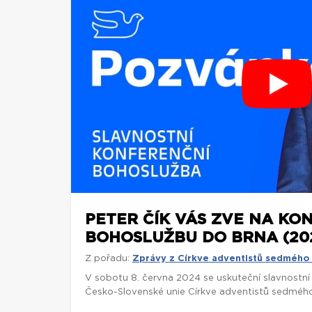
PETER ČÍK VÁS ZVE NA KO
BOHOSLUŽBU DO BRNA (20
Z pořadu:
Zprávy z Církve adventistů sedmého
V sobotu 8. června 2024 se uskuteční slavnostn
Česko-Slovenské unie Církve adventistů sedmého 