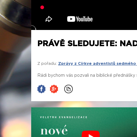
PRÁVĚ SLEDUJETE: NAD
Z pořadu:
Zprávy z Církve adventistů sedmého
Rádi bychom vás pozvali na biblické přednášky