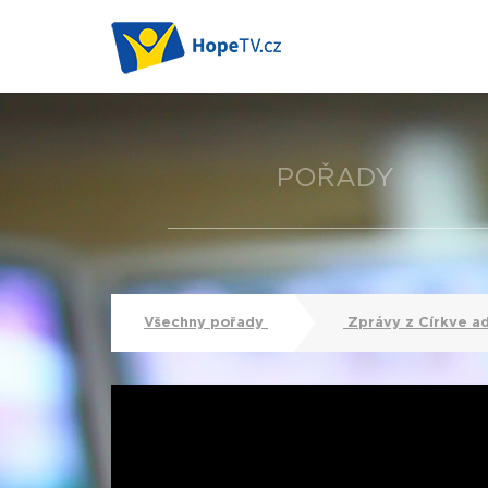
POŘADY
Všechny pořady
Zprávy z Církve a