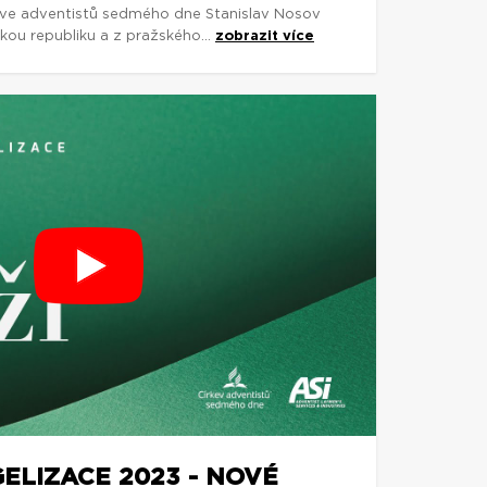
rkve adventistů sedmého dne Stanislav Nosov
skou republiku a z pražského...
zobrazit více
ELIZACE 2023 - NOVÉ