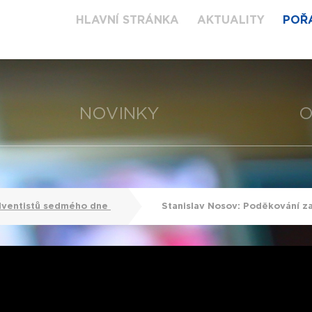
HLAVNÍ STRÁNKA
AKTUALITY
POŘ
NOVINKY
O
dventistů sedmého dne
Stanislav Nosov: Poděkování 