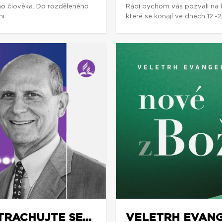
ho člověka. Do rozděleného
Rádi bychom vás pozvali na 
i.
které se konají ve dnech 12.
RACHUJTE SE...
VELETRH EVANG