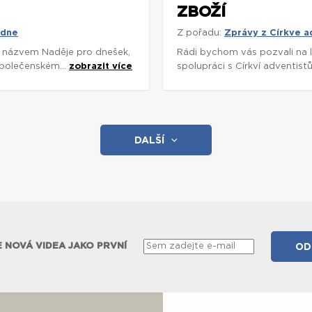
ZBOŽÍ
 dne
Z pořadu:
Zprávy z Církve 
s názvem Naděje pro dnešek,
Rádi bychom vás pozvali na l
Společenském...
zobrazit více
spolupráci s Církví adventist
DALŠÍ
 NOVÁ VIDEA JAKO PRVNÍ