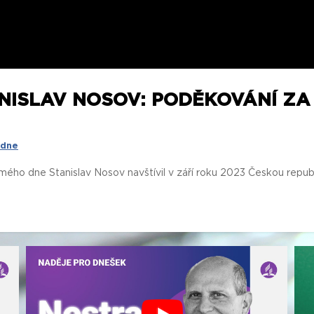
ANISLAV NOSOV: PODĚKOVÁNÍ Z
 dne
ého dne Stanislav Nosov navštívil v září roku 2023 Českou republ