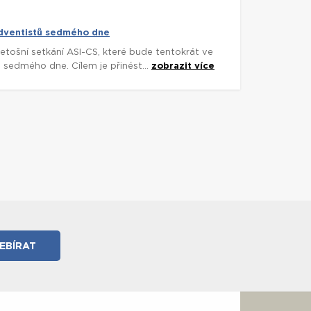
adventistů sedmého dne
etošní setkání ASI-CS, které bude tentokrát ve
ů sedmého dne. Cílem je přinést...
zobrazit více