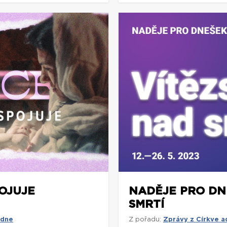
POJUJE
NADĚJE PRO DNE
SMRTÍ
 dne
Z pořadu:
Zprávy z Církve 