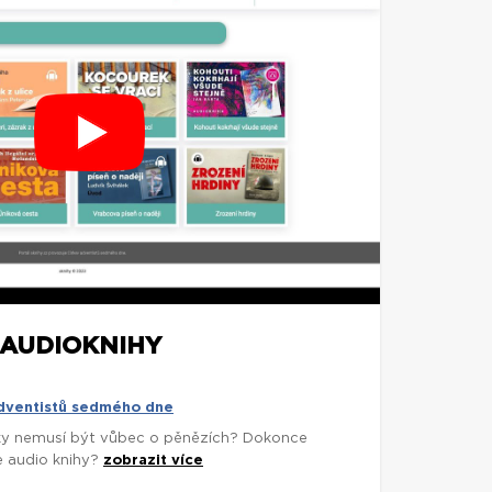
AUDIOKNIHY
adventistů sedmého dne
árky nemusí být vůbec o pěnězích? Dokonce
e audio knihy?
zobrazit více