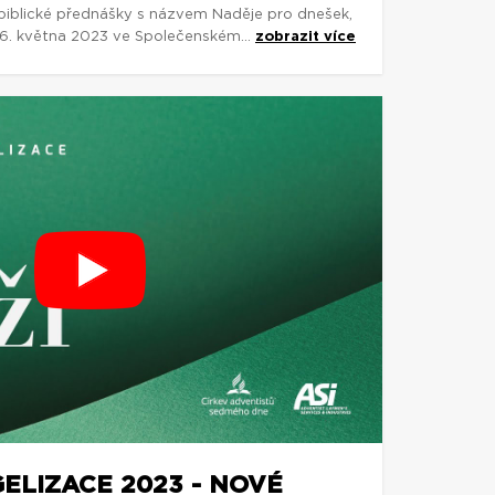
biblické přednášky s názvem Naděje pro dnešek,
-26. května 2023 ve Společenském...
zobrazit více
ELIZACE 2023 - NOVÉ