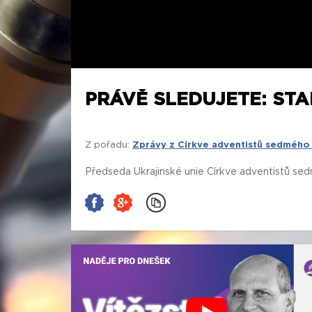
PRÁVĚ SLEDUJETE: ST
Z pořadu:
Zprávy z Církve adventistů sedmého
Předseda Ukrajinské unie Církve adventistů sedm