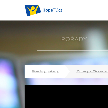
POŘADY
Všechny pořady
Zprávy z Církve a