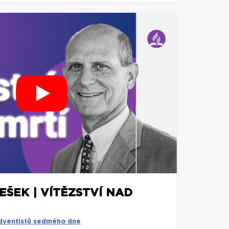
ŠEK | VÍTĚZSTVÍ NAD
adventistů sedmého dne