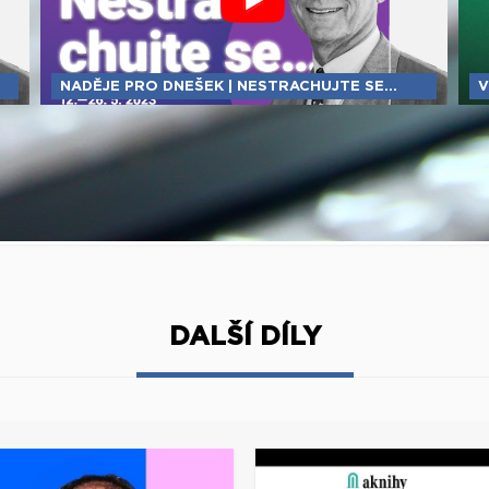
NADĚJE PRO DNEŠEK | NESTRACHUJTE SE...
V
DALŠÍ DÍLY