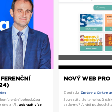
NFERENČNÍ
NOVÝ WEB PRO 
24)
 dne
Z pořadu:
Zprávy z Církve 
í konferenční bohoslužba
Souhlasíte, že ty nejlepší d
dne a tří...
zobrazit více
zadarmo? A rádi poslouchát