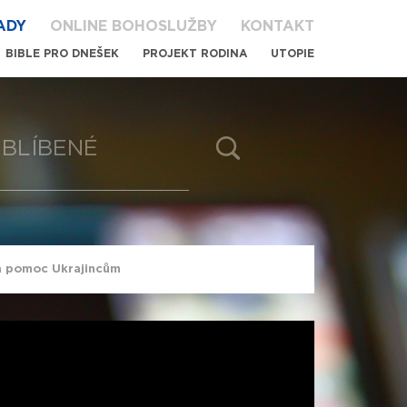
ADY
ONLINE BOHOSLUŽBY
KONTAKT
BIBLE PRO DNEŠEK
PROJEKT RODINA
UTOPIE
BLÍBENÉ
za pomoc Ukrajincům