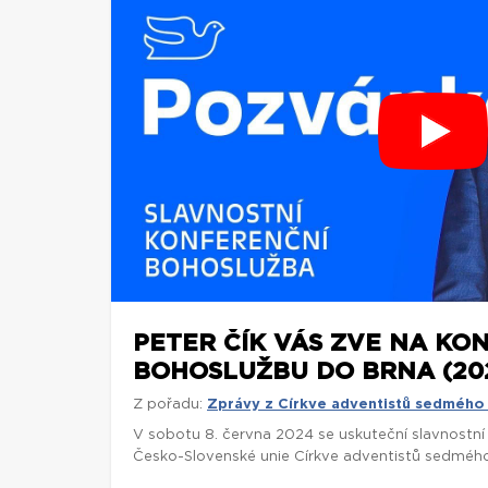
PETER ČÍK VÁS ZVE NA KO
BOHOSLUŽBU DO BRNA (20
Z pořadu:
Zprávy z Církve adventistů sedmého
V sobotu 8. června 2024 se uskuteční slavnostn
Česko-Slovenské unie Církve adventistů sedmého 