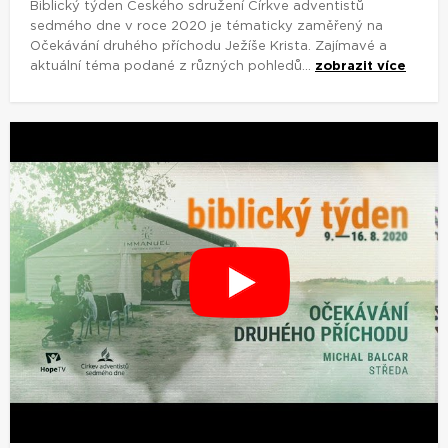
Biblický týden Českého sdružení Církve adventistů
sedmého dne v roce 2020 je tématicky zaměřený na
Očekávání druhého příchodu Ježíše Krista. Zajímavé a
aktuální téma podané z různých pohledů...
zobrazit více