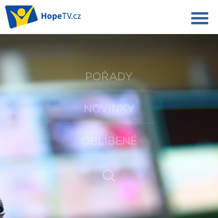
POŘADY
NOVINKY
OBLÍBENÉ