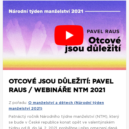
OTCOVÉ JSOU DŮLEŽITÍ: PAVEL
RAUS / WEBINÁŘE NTM 2021
Z pořadu:
O manželství a dětech (Národní týden
manželství 2021)
Patnáctý ročník Národního týdne manželství (NTM), který
se bude v České republice konat opět ve valentýnském
týdnu od 8. do 14. 2. 2021, proběhne i přes omezení daná