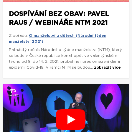
DOSPÍVÁNÍ BEZ OBAV: PAVEL
RAUS / WEBINÁŘE NTM 2021
Z pořadu:
O manželství a dětech (Národní týden
manželství 2021)
Patnáctý ročník Národního týdne manželství (NTM), který
se bude v České republice konat opět ve valentýnském
týdnu od 8. do 14. 2. 2021, proběhne i přes omezení daná
epidemií Covid-19. V rámci NTM se budou...
zobrazit více