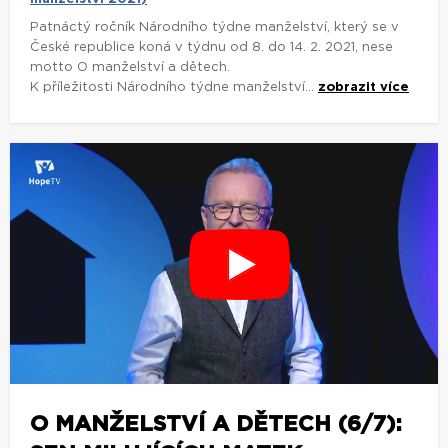
Patnáctý ročník Národního týdne manželství, který se v
České republice koná v týdnu od 8. do 14. 2. 2021, nese
motto O manželství a dětech.
K příležitosti Národního týdne manželství...
zobrazit více
O MANŽELSTVÍ A DĚTECH (6/7):