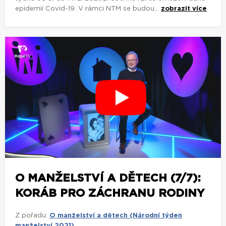
epidemií Covid-19. V rámci NTM se budou...
zobrazit více
O MANŽELSTVÍ A DĚTECH (7/7):
KORÁB PRO ZÁCHRANU RODINY
Z pořadu:
O manželství a dětech (Národní týden
manželství 2021)