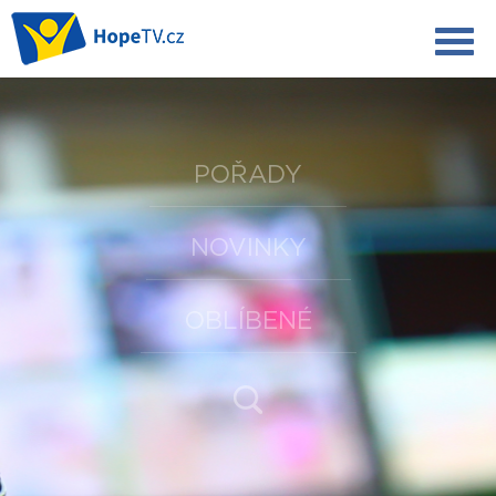
POŘADY
NOVINKY
OBLÍBENÉ