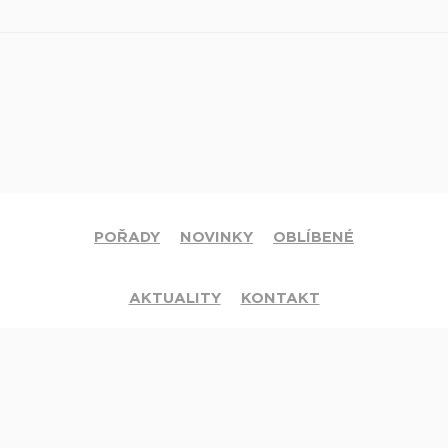
POŘADY
NOVINKY
OBLÍBENÉ
AKTUALITY
KONTAKT
© 2020 Církev adventistů s.d. Všechna práva vyhrazena.
Jsme členy mezinárodní sítě televizí
Hope Channel
. Své dotazy či