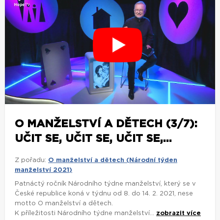
O MANŽELSTVÍ A DĚTECH (3/7):
UČIT SE, UČIT SE, UČIT SE,...
Z pořadu:
O manželství a dětech (Národní týden
manželství 2021)
Patnáctý ročník Národního týdne manželství, který se v
České republice koná v týdnu od 8. do 14. 2. 2021, nese
motto O manželství a dětech.
K příležitosti Národního týdne manželství...
zobrazit více