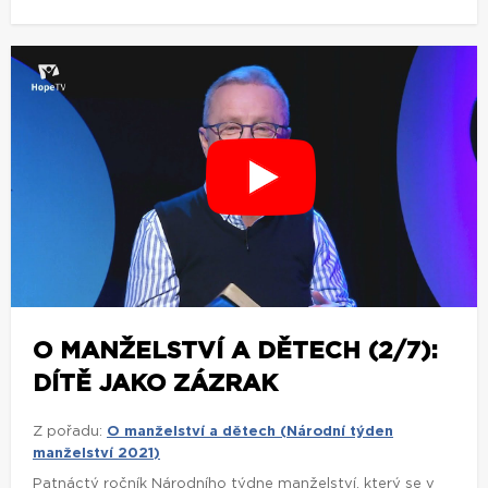
O MANŽELSTVÍ A DĚTECH (2/7):
DÍTĚ JAKO ZÁZRAK
Z pořadu:
O manželství a dětech (Národní týden
manželství 2021)
Patnáctý ročník Národního týdne manželství, který se v