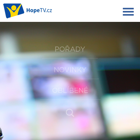
POŘADY
NOVINKY
OBLÍBENÉ