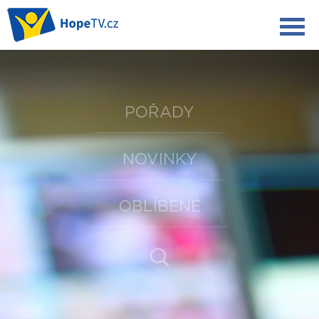
POŘADY
NOVINKY
OBLÍBENÉ