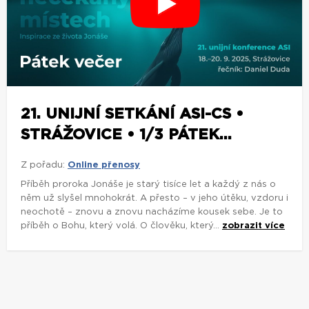
21. UNIJNÍ SETKÁNÍ ASI-CS •
STRÁŽOVICE • 1/3 PÁTEK...
Z pořadu:
Online přenosy
Příběh proroka Jonáše je starý tisíce let a každý z nás o
něm už slyšel mnohokrát. A přesto – v jeho útěku, vzdoru i
neochotě – znovu a znovu nacházíme kousek sebe. Je to
příběh o Bohu, který volá. O člověku, který...
zobrazit více