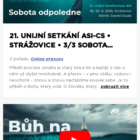
21. UNIJNÍ SETKÁNÍ ASI-CS •
STRÁŽOVICE • 3/3 SOBOTA...
Z pořadu:
Online přenosy
Příběh proroka Jonáše je starý tisíce let a každý z nás o
něm už slyšel mnohokrát. A přesto – v jeho útěku, vzdoru i
neochotě – znovu a znovu nacházíme kousek sebe. Je to
příběh o Bohu, který volá. O člověku, který...
zobrazit více