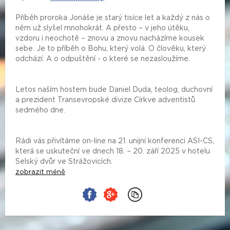
Příběh proroka Jonáše je starý tisíce let a každý z nás o
něm už slyšel mnohokrát. A přesto – v jeho útěku,
vzdoru i neochotě – znovu a znovu nacházíme kousek
sebe. Je to příběh o Bohu, který volá. O člověku, který
odchází. A o odpuštění - o které se nezasloužíme.
Letos naším hostem bude Daniel Duda, teolog, duchovní
a prezident Transevropské divize Církve adventistů
sedmého dne.
Rádi vás přivítáme on-line na 21. unijní konferenci ASI-CS,
která se uskuteční ve dnech 18. – 20. září 2025 v hotelu
Selský dvůr ve Strážovicích.
zobrazit méně