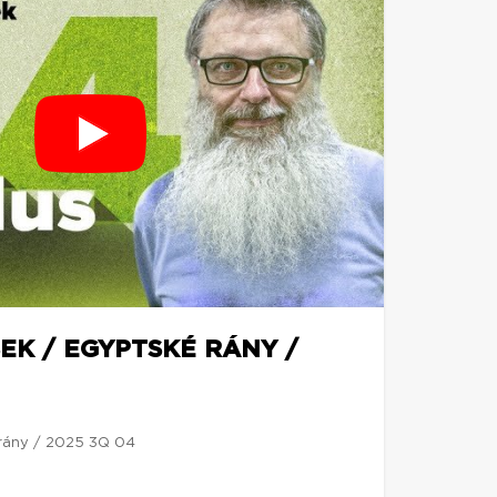
EK / EGYPTSKÉ RÁNY /
 rány / 2025 3Q 04