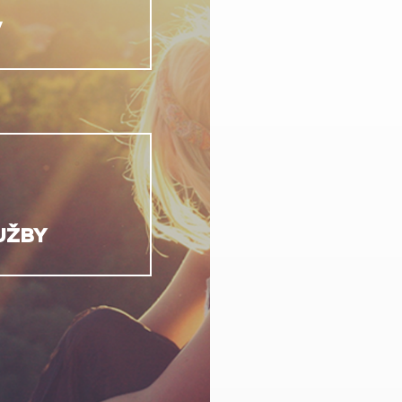
V
UŽBY