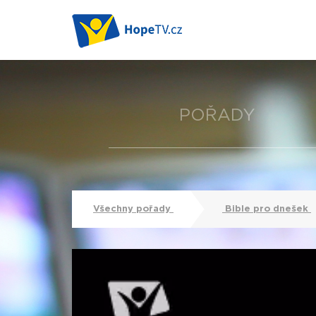
POŘADY
Všechny pořady
Bible pro dnešek