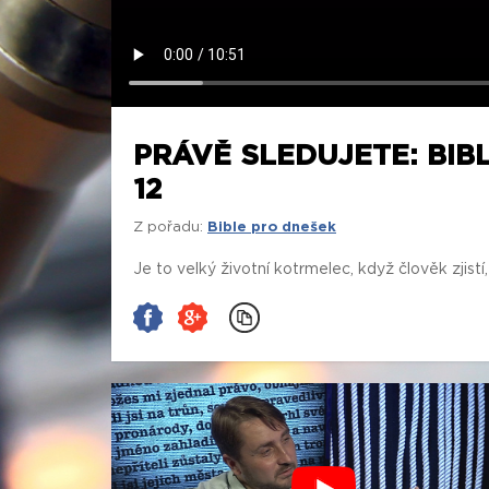
PRÁVĚ SLEDUJETE: BIBL
12
Z pořadu:
Bible pro dnešek
Je to velký životní kotrmelec, když člověk zjist