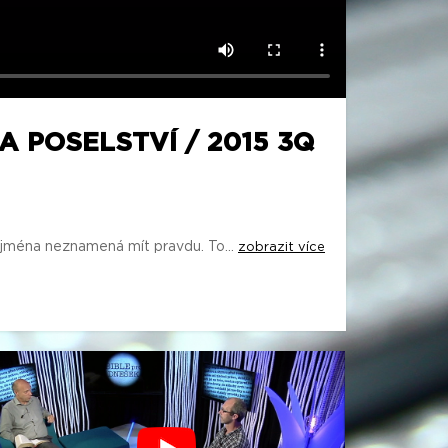
A POSELSTVÍ / 2015 3Q
 u jména neznamená mít pravdu. To...
zobrazit více