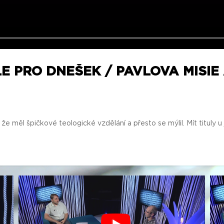
E PRO DNEŠEK / PAVLOVA MISIE 
í, že měl špičkové teologické vzdělání a přesto se mýlil. Mít tituly