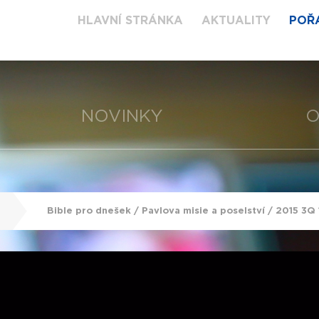
HLAVNÍ STRÁNKA
AKTUALITY
POŘ
NOVINKY
O
Bible pro dnešek / Pavlova misie a poselství / 2015 3Q