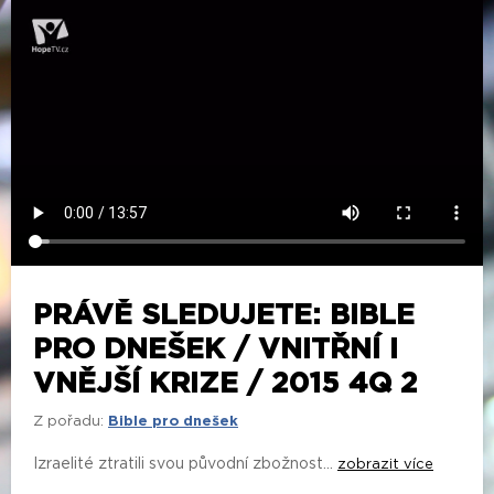
PRÁVĚ SLEDUJETE: BIBLE
PRO DNEŠEK / VNITŘNÍ I
VNĚJŠÍ KRIZE / 2015 4Q 2
Z pořadu:
Bible pro dnešek
Izraelité ztratili svou původní zbožnost...
zobrazit více