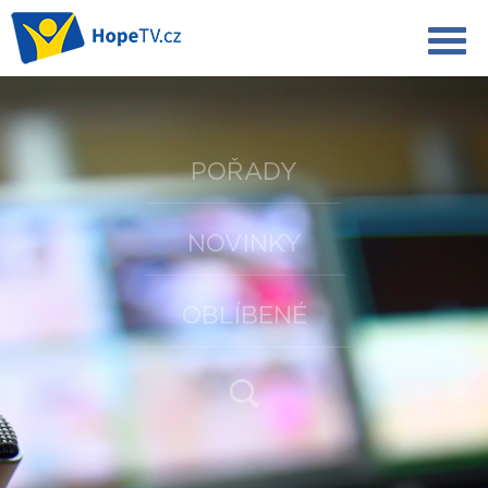
POŘADY
NOVINKY
OBLÍBENÉ