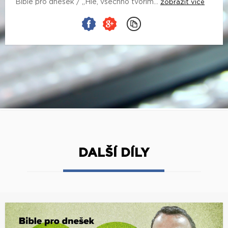
Bible pro dnešek / „Hle, všechno tvořím...
zobrazit více
DALŠÍ DÍLY