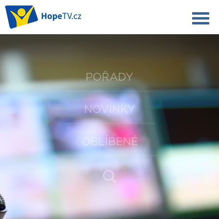
POŘADY
NOVINKY
OBLÍBENÉ