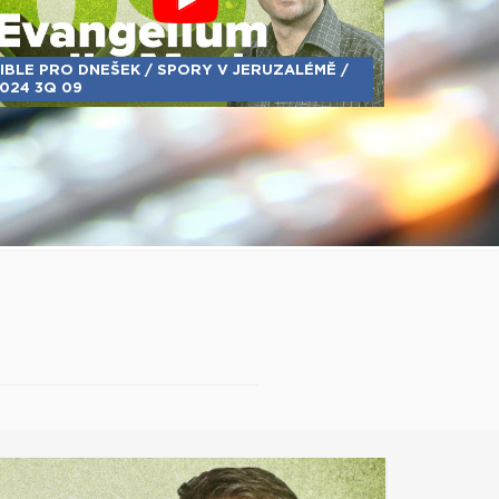
IBLE PRO DNEŠEK / SPORY V JERUZALÉMĚ /
024 3Q 09