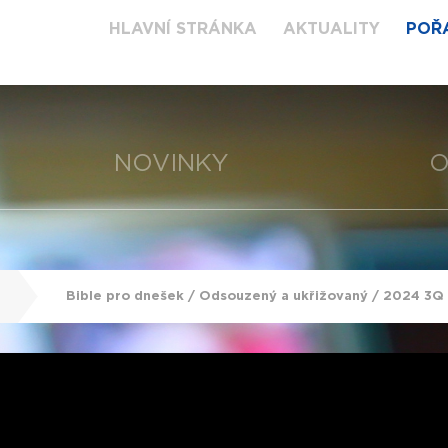
HLAVNÍ STRÁNKA
AKTUALITY
POŘ
NOVINKY
O
Bible pro dnešek / Odsouzený a ukřižovaný / 2024 3Q