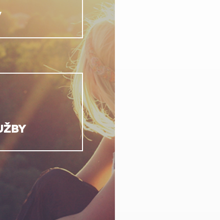
V
UŽBY