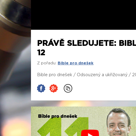
PRÁVĚ SLEDUJETE: BIB
12
Z pořadu:
Bible pro dnešek
Bible pro dnešek / Odsouzený a ukřižovaný / 