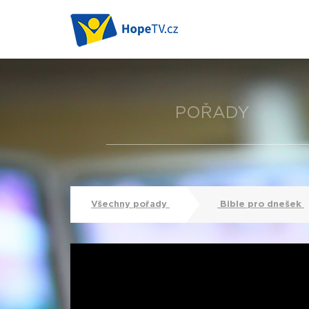
POŘADY
Všechny pořady
Bible pro dnešek