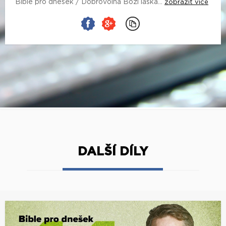
Bible pro dnešek / Dobrovolná Boží láska...
zobrazit více
DALŠÍ DÍLY