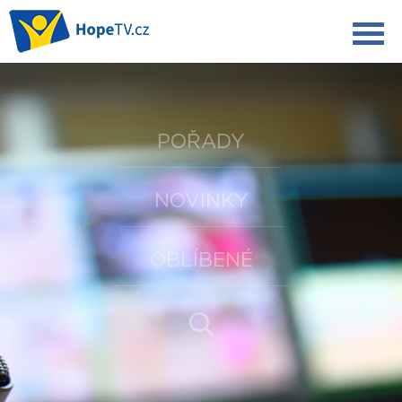
POŘADY
NOVINKY
OBLÍBENÉ