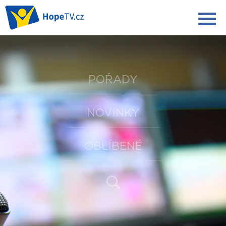
POŘADY
NOVINKY
OBLÍBENÉ