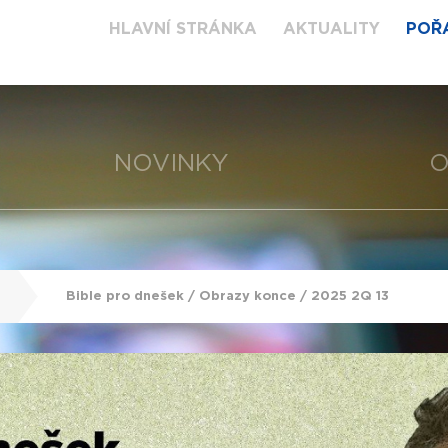
HLAVNÍ STRÁNKA
AKTUALITY
POŘ
NOVINKY
O
Bible pro dnešek / Obrazy konce / 2025 2Q 13