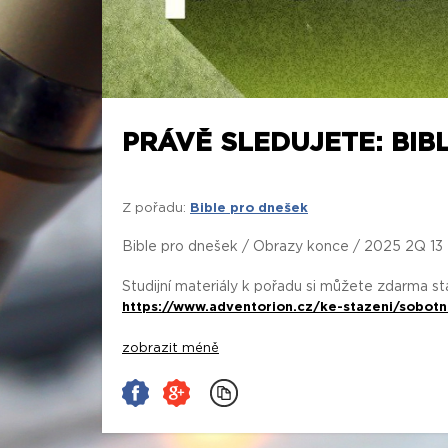
PRÁVĚ SLEDUJETE: BIB
Z pořadu:
Bible pro dnešek
Bible pro dnešek / Obrazy konce / 2025 2Q 13
Studijní materiály k pořadu si můžete zdarma s
https://www.adventorion.cz/ke-stazeni/sobotn
zobrazit méně