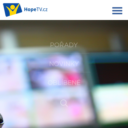
POŘADY
NOVINKY
OBLÍBENÉ