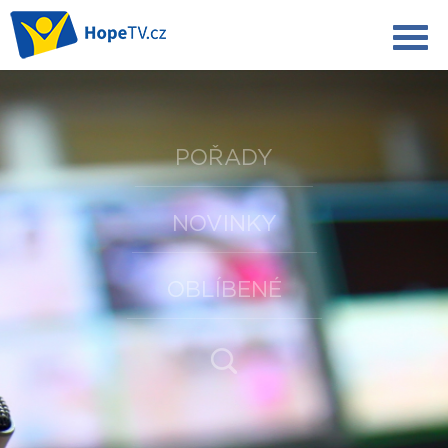
POŘADY
NOVINKY
OBLÍBENÉ