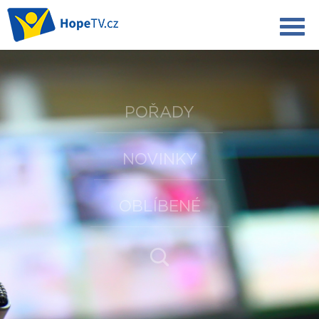
POŘADY
NOVINKY
OBLÍBENÉ