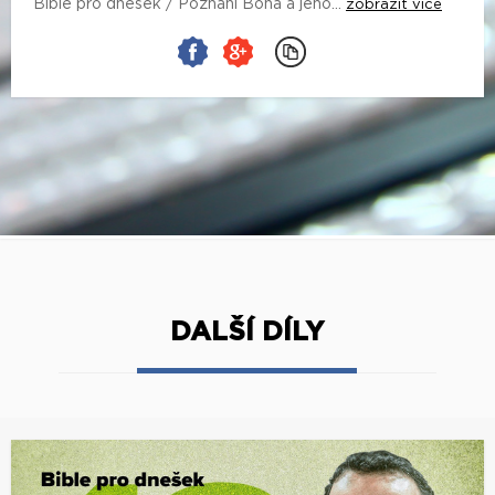
Bible pro dnešek / Poznání Boha a jeho...
zobrazit více
DALŠÍ DÍLY