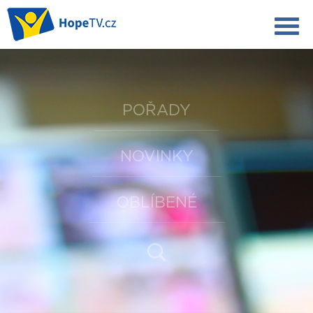
POŘADY
NOVINKY
OBLÍBENÉ