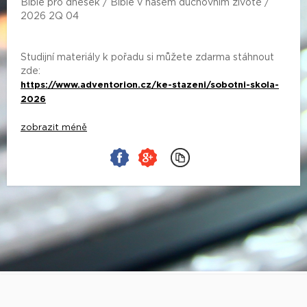
Bible pro dnešek / Bible v našem duchovním životě /
2026 2Q 04
Studijní materiály k pořadu si můžete zdarma stáhnout
zde:
https://www.adventorion.cz/ke-stazeni/sobotni-skola-
2026
zobrazit méně