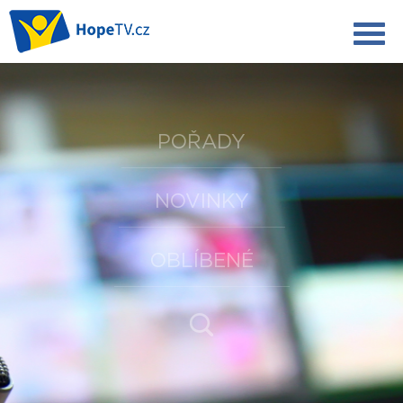
POŘADY
NOVINKY
OBLÍBENÉ