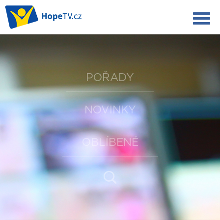
POŘADY
NOVINKY
OBLÍBENÉ