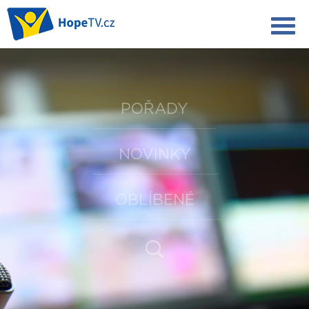
POŘADY
NOVINKY
OBLÍBENÉ