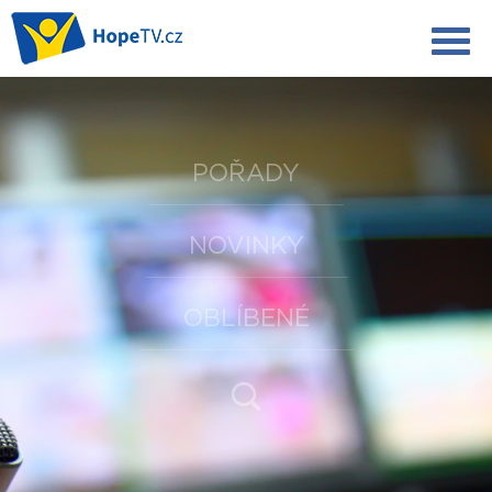
POŘADY
NOVINKY
OBLÍBENÉ