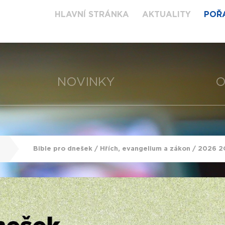
HLAVNÍ STRÁNKA
AKTUALITY
POŘ
NOVINKY
O
Bible pro dnešek / Hřích, evangelium a zákon / 2026 