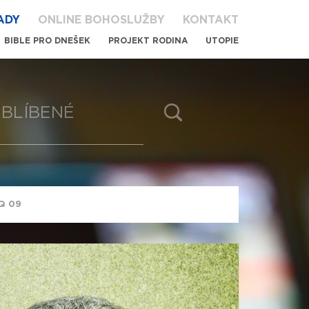
ADY
ONLINE BOHOSLUŽBY
KONTAKT
BIBLE PRO DNEŠEK
PROJEKT RODINA
UTOPIE
BLÍBENÉ
2Q 09