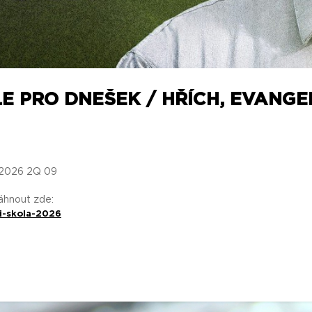
LE PRO DNEŠEK / HŘÍCH, EVANGE
/ 2026 2Q 09
táhnout zde:
i-skola-2026