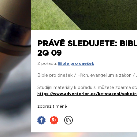
PRÁVĚ SLEDUJETE: BIB
2Q 09
Z pořadu:
Bible pro dnešek
Bible pro dnešek / Hřích, evangelium a zákon 
Studijní materiály k pořadu si můžete zdarma s
https://www.adventorion.cz/ke-stazeni/sobotn
zobrazit méně