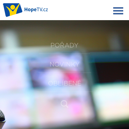
POŘADY
NOVINKY
OBLÍBENÉ