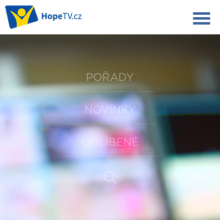
POŘADY
NOVINKY
OBLÍBENÉ