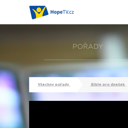
POŘADY
Všechny pořady
Bible pro dnešek