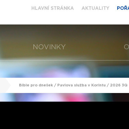
HLAVNÍ STRÁNKA
AKTUALITY
POŘ
NOVINKY
O
Bible pro dnešek / Pavlova služba v Korintu / 2026 3Q