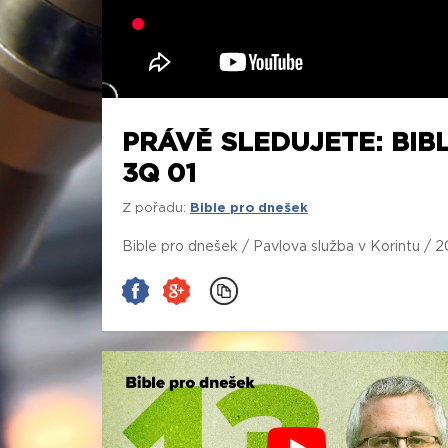
PRÁVĚ SLEDUJETE: BIB
3Q 01
Z pořadu:
Bible pro dnešek
Bible pro dnešek / Pavlova služba v Korintu /