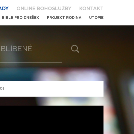
ADY
ONLINE BOHOSLUŽBY
KONTAKT
BIBLE PRO DNEŠEK
PROJEKT RODINA
UTOPIE
BLÍBENÉ
 01