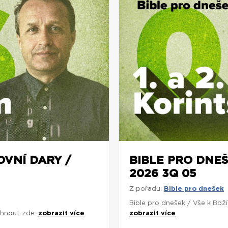
OVNÍ DARY /
BIBLE PRO DNEŠ
2026 3Q 05
Z pořadu:
Bible pro dnešek
Bible pro dnešek / Vše k Bož
áhnout zde:
zobrazit více
zobrazit více