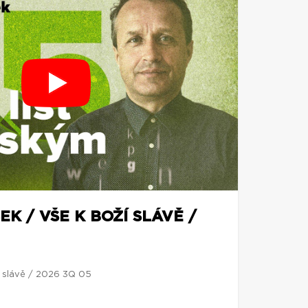
EK / VŠE K BOŽÍ SLÁVĚ /
í slávě / 2026 3Q 05