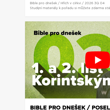
Bible pro dnešek / Hřích v církvi / 2026 3Q 04
Studijní materiály k pořadu si můžete zdarma st
BIBLE PRO DNEŠEK / POSEL