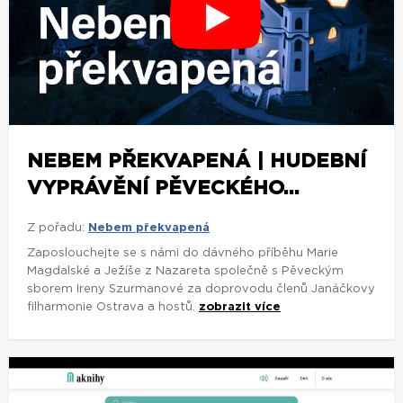
NEBEM PŘEKVAPENÁ | HUDEBNÍ
VYPRÁVĚNÍ PĚVECKÉHO...
Z pořadu:
Nebem překvapená
Zaposlouchejte se s námi do dávného příběhu Marie
Magdalské a Ježíše z Nazareta společně s Pěveckým
sborem Ireny Szurmanové za doprovodu členů Janáčkovy
filharmonie Ostrava a hostů.
zobrazit více