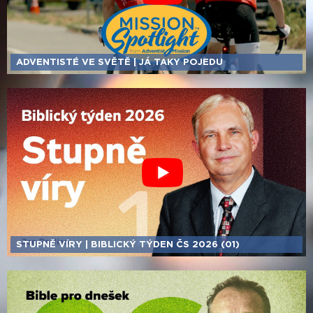
ADVENTISTÉ VE SVĚTĚ | JÁ TAKY POJEDU
STUPNĚ VÍRY | BIBLICKÝ TÝDEN ČS 2026 (01)