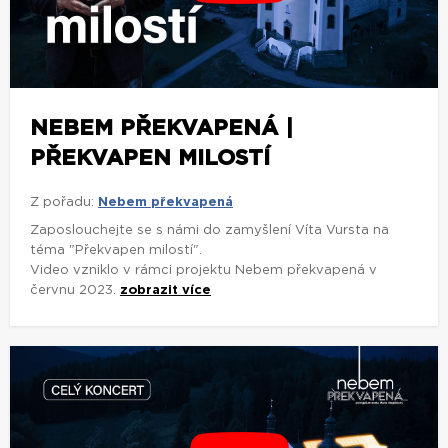
NEBEM PŘEKVAPENÁ |
PŘEKVAPEN MILOSTÍ
Z pořadu:
Nebem překvapená
Zaposlouchejte se s námi do zamyšlení Víta Vursta na
téma "Překvapen milostí".
Video vzniklo v rámci projektu Nebem překvapená v
červnu 2023.
zobrazit více