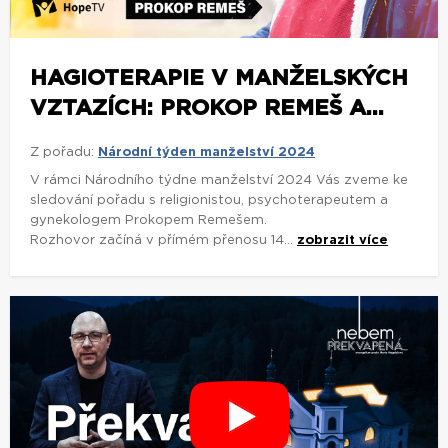
HAGIOTERAPIE V MANŽELSKÝCH
VZTAZÍCH: PROKOP REMEŠ A...
Z pořadu:
Národní týden manželství 2024
V rámci Národního týdne manželství 2024 Vás zveme ke
sledování pořadu s religionistou, psychoterapeutem a
gynekologem Prokopem Remešem.
Rozhovor začíná v přímém přenosu 14...
zobrazit více