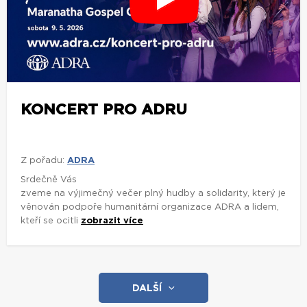
KONCERT PRO ADRU
Z pořadu:
ADRA
Srdečně Vás
zveme na výjimečný večer plný hudby a solidarity, který je
věnován podpoře humanitární organizace ADRA a lidem,
kteří se ocitli
zobrazit více
DALŠÍ