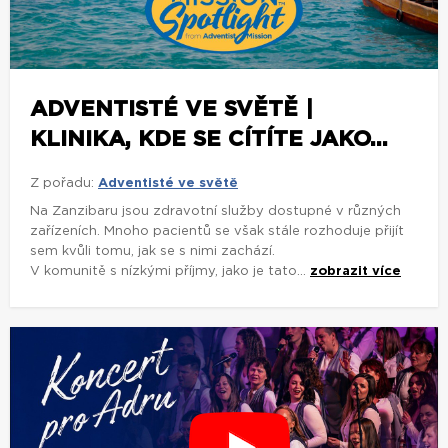
ADVENTISTÉ VE SVĚTĚ |
KLINIKA, KDE SE CÍTÍTE JAKO...
Z pořadu:
Adventisté ve světě
Na Zanzibaru jsou zdravotní služby dostupné v různých
zařízeních. Mnoho pacientů se však stále rozhoduje přijít
sem kvůli tomu, jak se s nimi zachází.
V komunitě s nízkými příjmy, jako je tato...
zobrazit více