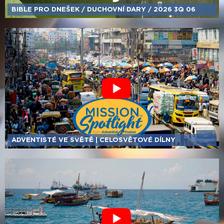
BIBLE PRO DNEŠEK /​ DUCHOVNÍ DARY /​ 2026 3Q 06
ADVENTISTÉ VE SVĚTĚ | CELOSVĚTOVÉ DÍLNY