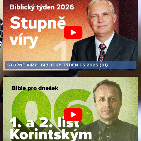
STUPNĚ VÍRY | BIBLICKÝ TÝDEN ČS 2026 (01)