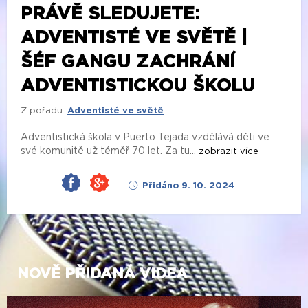
PRÁVĚ SLEDUJETE:
ADVENTISTÉ VE SVĚTĚ |
ŠÉF GANGU ZACHRÁNÍ
ADVENTISTICKOU ŠKOLU
Z pořadu:
Adventisté ve světě
Adventistická škola v Puerto Tejada vzdělává děti ve
své komunitě už téměř 70 let. Za tu...
zobrazit více
Přidáno 9. 10. 2024
NOVĚ PŘIDANÁ VIDEA