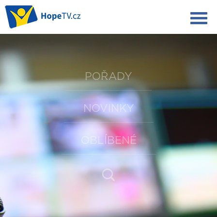
POŘADY
NOVINKY
OBLÍBENÉ