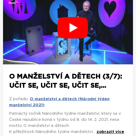
O MANŽELSTVÍ A DĚTECH (3/7):
UČIT SE, UČIT SE, UČIT SE,...
Z pořadu:
O manželství a dětech (Národní týden
manželství 2021)
Patnáctý ročník Národního týdne manželství, který se v
České republice koná v týdnu od 8. do 14. 2. 2021, nese
motto O manželství a dětech.
K příležitosti Národního týdne manželství...
zobrazit více