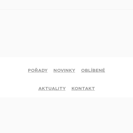
POŘADY
NOVINKY
OBLÍBENÉ
AKTUALITY
KONTAKT
© 2020 Církev adventistů s.d. Všechna práva vyhrazena.
Jsme členy mezinárodní sítě televizí
Hope Channel
. Své dotazy či