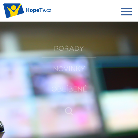
POŘADY
NOVINKY
OBLÍBENÉ