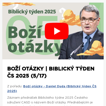
BOŽÍ OTÁZKY | BIBLICKÝ TÝDEN
ČS 2025 (5/17)
Z pořadu:
Boží otázky - Daniel Duda (Biblický týden ČS
2025)
Záznam přednášek Biblického týdne 2025 Českého
sdružení CASD s názvem Boží otázky. Přednášejícím je