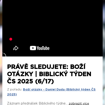
PRÁVĚ SLEDUJETE: BOŽÍ
OTÁZKY | BIBLICKÝ TÝDEN
ČS 2025 (6/17)
Z pořadu:
Boží otázky - Daniel Duda (Biblický týden ČS
2025)
Záznam přednášek Biblického týdne...
zobrazit více