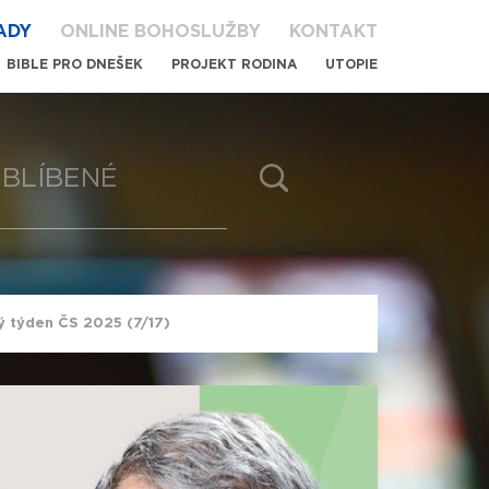
ADY
ONLINE BOHOSLUŽBY
KONTAKT
BIBLE PRO DNEŠEK
PROJEKT RODINA
UTOPIE
BLÍBENÉ
ký týden ČS 2025 (7/17)