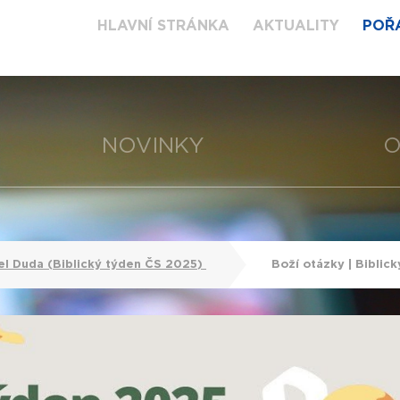
HLAVNÍ STRÁNKA
AKTUALITY
POŘ
NOVINKY
O
el Duda (Biblický týden ČS 2025)
Boží otázky | Biblic