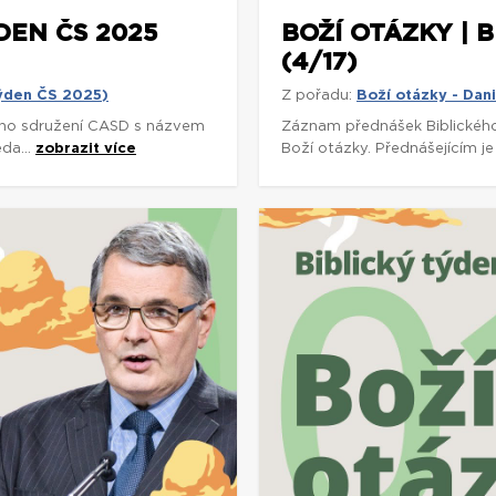
DEN ČS 2025
BOŽÍ OTÁZKY | 
(4/17)
týden ČS 2025)
Z pořadu:
Boží otázky - Dan
ho sdružení CASD s názvem
Záznam přednášek Biblickéh
da...
zobrazit více
Boží otázky. Přednášejícím je