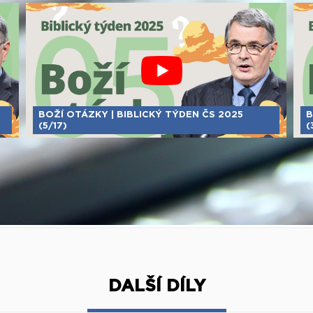
BOŽÍ OTÁZKY | BIBLICKÝ TÝDEN ČS 2025
B
(5/17)
(
DALŠÍ DÍLY