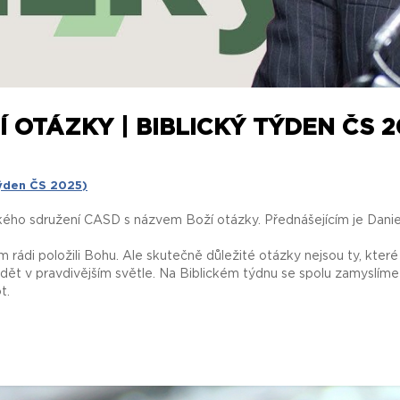
 OTÁZKY | BIBLICKÝ TÝDEN ČS 20
týden ČS 2025)
ho sdružení CASD s názvem Boží otázky. Přednášejícím je Danie
rádi položili Bohu. Ale skutečně důležité otázky nejsou ty, kter
ět v pravdivějším světle. Na Biblickém týdnu se spolu zamyslíme
t.