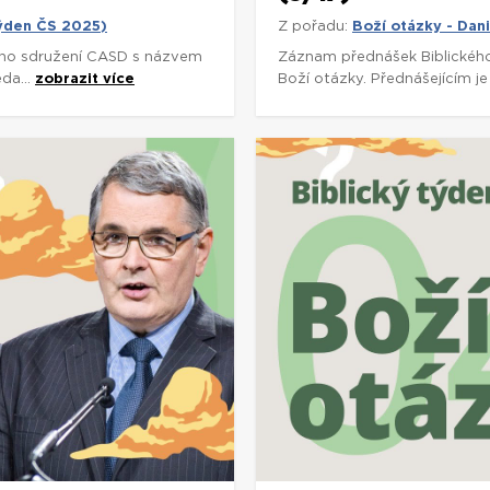
týden ČS 2025)
Z pořadu:
Boží otázky - Dan
ho sdružení CASD s názvem
Záznam přednášek Biblickéh
da...
zobrazit více
Boží otázky. Přednášejícím je