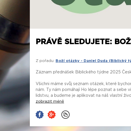
PRÁVĚ SLEDUJETE: BOŽÍ
Z pořadu:
Boží otázky - Daniel Duda (Biblický 
Záznam přednášek Biblického týdne 2025 České
Všichni máme svůj seznam otázek, které bychom 
nám. Ty nám pomáhají Ho lépe poznat a sebe vid
lidstvu, a budeme je aplikovat na náš vlastní živo
zobrazit méně