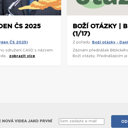
DEN ČS 2025
BOŽÍ OTÁZKY | 
(1/17)
týden ČS 2025)
Z pořadu:
Boží otázky - Dan
ho sdružení CASD s názvem
Záznam přednášek Biblickéh
da...
zobrazit více
Boží otázky. Přednášejícím je
 NOVÁ VIDEA JAKO PRVNÍ